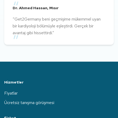
“
Dr. Ahmed Hassan
,
Mısır
“
Get2Germany beni geçmişime mükemmel uyan
“
bir kardiyoloji bölümüyle eşleştirdi. Gerçek bir
avantaj gibi hissettirdi.
”
Hizmetler
Fiyatlar
Ücretsiz tanışma görüşmesi