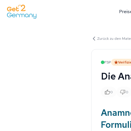
Preis
Zurück zu den Mater
FSP
Verifizi
Die An
0
0
Anamne
Formuli