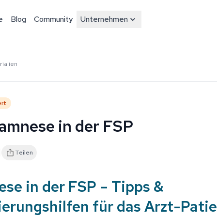
e
Blog
Community
Unternehmen
ialien
ert
amnese in der FSP
Teilen
se in der FSP – Tipps &
erungshilfen für das Arzt-Pati