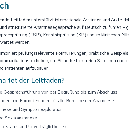
ch
nde Leitfaden unterstützt internationale Ärztinnen und Ärzte da
 und strukturierte Anamnesegespräche auf Deutsch zu führen – g
hsprachprüfung (FSP), Kenntnisprüfung (KP) und im klinischen Allt
rwartet werden.
ombiniert prüfungsrelevante Formulierungen, praktische Beispiel
ommunikationstechniken, um Sicherheit im freien Sprechen und 
nd Patienten aufzubauen.
altet der Leitfaden?
rte Gesprächsführung von der Begrüßung bis zum Abschluss
ragen und Formulierungen für alle Bereiche der Anamnese
mnese und Symptomexploration
und Sozialanamnese
Impfstatus und Unverträglichkeiten