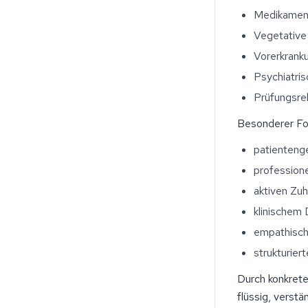
Medikamen
Vegetativ
Vorerkrank
Psychiatri
Prüfungsrel
Besonderer Fok
patienteng
profession
aktiven Zu
klinischem 
empathisch
strukturier
Durch konkrete
flüssig, verst