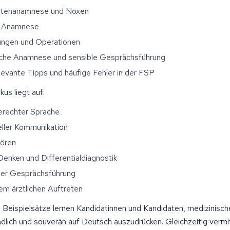
tenanamnese und Noxen
e Anamnese
ungen und Operationen
sche Anamnese und sensible Gesprächsführung
evante Tipps und häufige Fehler in der FSP
us liegt auf:
erechter Sprache
eller Kommunikation
hören
Denken und Differentialdiagnostik
er Gesprächsführung
tem ärztlichen Auftreten
 Beispielsätze lernen Kandidatinnen und Kandidaten, medizinische
ändlich und souverän auf Deutsch auszudrücken. Gleichzeitig vermit