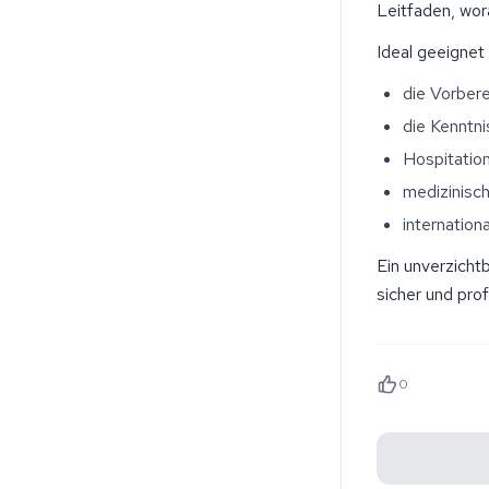
Leitfaden, wor
Ideal geeignet 
die Vorber
die Kenntn
Hospitatio
medizinisch
internation
Ein unverzicht
sicher und pro
0