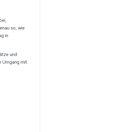
bei,
enau so, wie
ag in
sätze und
im Umgang mit