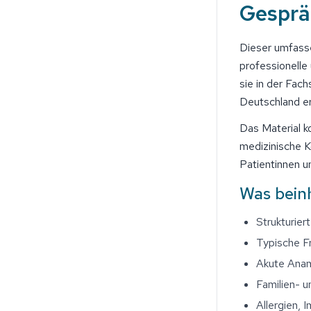
Gesprä
Dieser umfasse
professionelle
sie in der Fac
Deutschland e
Das Material k
medizinische K
Patientinnen u
Was beinh
Strukturie
Typische F
Akute Ana
Familien- 
Allergien, 