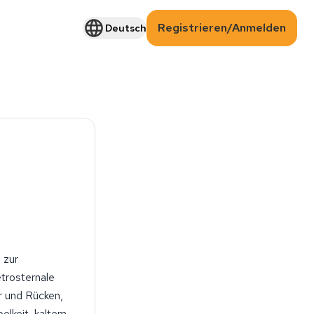
Registrieren/Anmelden
Deutsch
 zur
trosternale
r und Rücken,
elkeit, kaltem