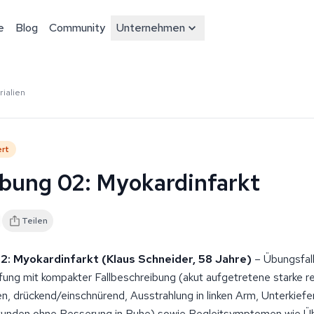
e
Blog
Community
Unternehmen
ialien
ert
ung 02: Myokardinfarkt
Teilen
: Myokardinfarkt (Klaus Schneider, 58 Jahre)
– Übungsfall
ung mit kompakter Fallbeschreibung (akut aufgetretene starke re
, drückend/einschnürend, Ausstrahlung in linken Arm, Unterkiefe
Stunden ohne Besserung in Ruhe) sowie Begleitsymptomen wie Üb