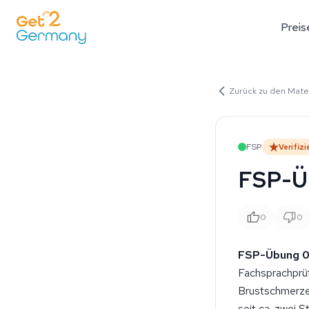
Preis
Zurück zu den Mater
FSP
Verifizi
FSP-Üb
0
0
FSP-Übung 02
Fachsprachprüf
Brustschmerzen
seit ca. zwei 