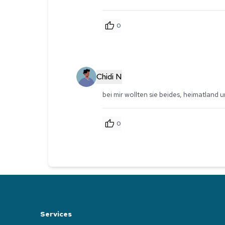
0
Chidi N
bei mir wollten sie beides, heimatland
0
Services