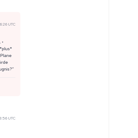
6:26 UTC
 •
*plus*
 Plane
örde
ugnis?”
8:56 UTC