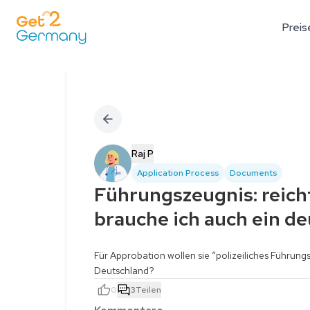
Preis
Raj P
Application Process
Documents
Führungszeugnis: reich
brauche ich auch ein d
Für Approbation wollen sie “polizeiliches Führun
Deutschland?
0
3
Teilen