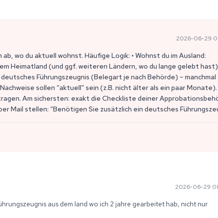
2026-06-29 0
b, wo du aktuell wohnst. Häufige Logik: • Wohnst du im Ausland:
em Heimatland (und ggf. weiteren Ländern, wo du lange gelebt hast).
h deutsches Führungszeugnis (Belegart je nach Behörde) – manchmal 
achweise sollen “aktuell” sein (z.B. nicht älter als ein paar Monate).
tragen. Am sichersten: exakt die Checkliste deiner Approbationsbeh
 per Mail stellen: “Benötigen Sie zusätzlich ein deutsches Führungsze
2026-06-29 0
führungszeugnis aus dem land wo ich 2 jahre gearbeitet hab, nicht nur 