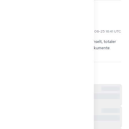
0
Zeynep Ç
2026-06-25 16:41 UTC
Ich bin einmal in ein anderes Bundesland gewechselt, totaler 
Chaos… die neue Behörde wollte wieder alle Dokumente. 
Wenn du es vermeiden kannst, vermeide es.
0