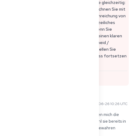
Ihre Akte konsistent (ändern Sie nicht 5 Dinge gleichzeitig:
Bundesland + Anbieter + Adresse + Ziel). • Rechnen Sie mit
neuen Checklisten und möglicher erneuter Einreichung von
„frischen“ Dokumenten (Good Standing, polizeiliches
Führungszeugnis, Finanzierungsnachweis). Wenn Sie
umziehen müssen: tun Sie dies, nachdem Sie einen klaren
Meilenstein erreicht haben (z. B. Defizitbescheid /
Einladung / geplanter Prüfungstermin) und stellen Sie
sicher, dass das neue Bundesland Ihren Prozess fortsetzen
kann, ohne neu zu beginnen.
0
Ahmed K
2026-06-26 10:26 UTC
umgezogen von NRW nach Hessen und sie haben mich die 
Übersetzungen erneut einreichen lassen, obwohl sie bereits in 
der Akte waren, so nervig. Scans von allem aufbewahren