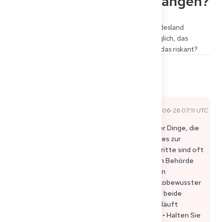
das nach hinten losgegangen?
Ich habe die Anerkennungsschritte in einem Bundesland 
beantragt, aber ich ziehe vielleicht um. Ist es möglich, das 
Bundesland während §16d zu wechseln, oder ist das riskant?
0
3
Teilen
Kommentare
Daniel F
2026-06-26 07:11 UTC
Offizielle Expertenantwort
Es *kann* möglich sein, aber es ist eines dieser Dinge, die
leicht Monate hinzufügen können, wenn man es zur
falschen Zeit tut. §16d und Anerkennungsschritte sind oft
verbunden mit: Ihrer Adresse, der zuständigen Behörde
(Bundesland) und manchmal einer spezifischen
Maßnahme/einem Anbieter (Kurs/Klinik). Risikobewusster
Weg, dies zu tun: • Vor dem Umzug: Fragen Sie beide
Behörden, wie der „Übertragungsprozess“ abläuft
(Aktenübernahme / Weiterleitung der Akte). • Halten Sie