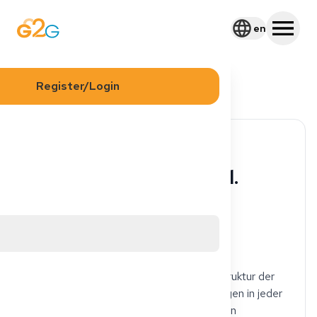
en
Register/Login
Back to Materials
FSP
Anamnesebogen (inkl.
Leitfragen)
11
0
Share
Dieser Anamensebogen erklärt dir die Struktur der
Patientenanamnese. Anhand von Leitfragen in jeder
Kategorie erhältst du Ideen, wie du Fragen