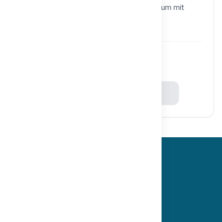
formulieren kannst. Nutze diese Vorlage, um mit
Lernpartnern zu üben.
11
Services
Pricing
Free intro call