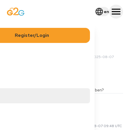
en
Register/Login
2025-07-16 13:38 UTC
·
Updated
2025-08-07
Priya S
09:50 UTC
Visa
Visum als Grund
Kann man Visumserneuerung als KP-Grund angeben?
10
2
Share
Comments
René R
2025-08-07 09:48 UTC