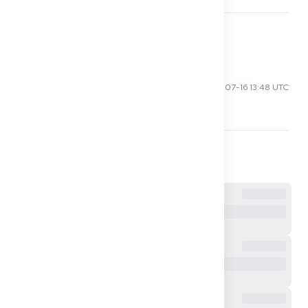
0
Lucas O
2025-07-16 13:48 UTC
Ask the immigration office.
0