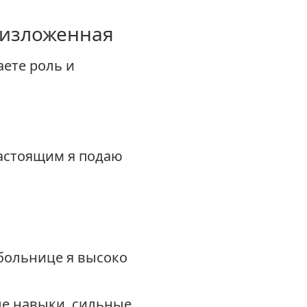
 изложенная
аете роль и
астоящим я подаю
 больнице я высоко
ые навыки, сильные