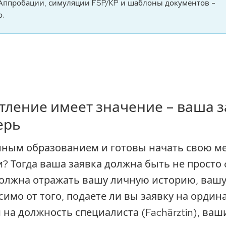
Аппробации, симуляции FSP/KP и шаблоны документов –
.
тление имеет значение – ваша з
ерь
нным образованием и готовы начать свою 
и? Тогда ваша заявка должна быть не прост
должна отражать вашу личную историю, ваш
имо от того, подаете ли вы заявку на ордин
или на должность специалиста (Fachärztin), в