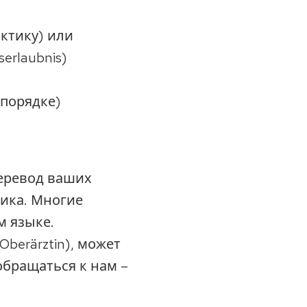
ктику) или
erlaubnis)
 порядке)
еревод ваших
ика. Многие
м языке.
berärztin), может
обращаться к нам –