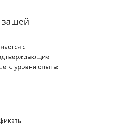
ю вашей
нается с
подтверждающие
шего уровня опыта:
ификаты