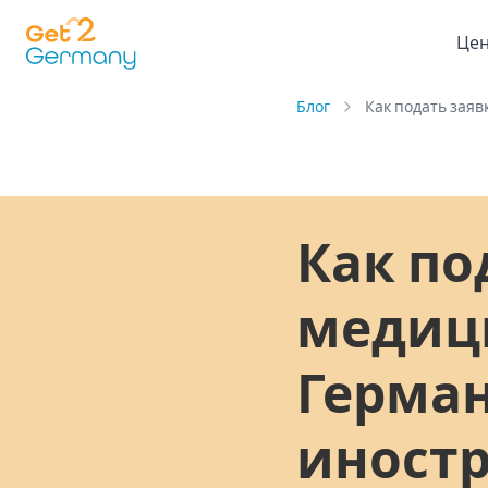
Це
Блог
Как подать заяв
Как по
медици
Герман
иност