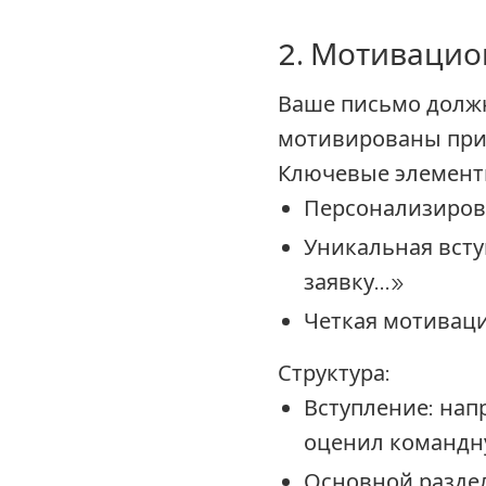
2. Мотивацио
Ваше письмо должн
мотивированы прис
Ключевые элемент
Персонализиров
Уникальная всту
заявку...»
Четкая мотивац
Структура:
Вступление
: на
оценил командн
Основной разде