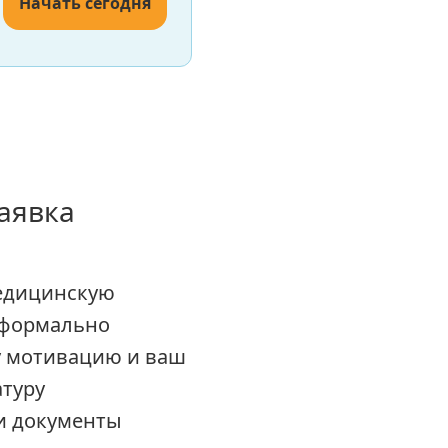
Начать сегодня
аявка
медицинскую
о формально
у мотивацию и ваш
атуру
аши документы