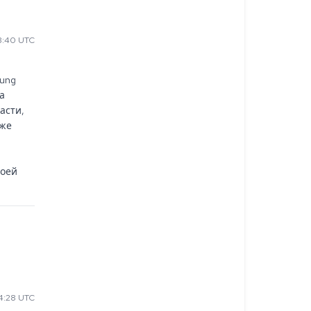
3:40 UTC
ung 
 
сти, 
же 
оей 
4:28 UTC