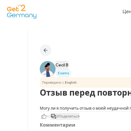
Це
Cecil B
Exams
Переведено с
English
Отзыв перед повтор
Могу ли я получить отзыв о моей неудачной
10
3
Поделиться
Комментарии