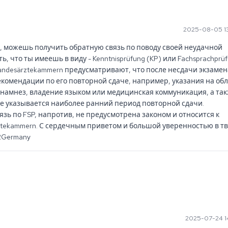
2025-08-05 1
е, можешь получить обратную связь по поводу своей неудачной 
, что ты имеешь в виду - Kenntnisprüfung (KP) или Fachsprachprüf
 Landesärztekammern предусматривают, что после несдачи экзамена
комендации по его повторной сдаче, например, указания на обла
намнез, владение языком или медицинская коммуникация, а так
е указывается наиболее ранний период повторной сдачи. 
ь по FSP, напротив, не предусмотрена законом и относится к 
tekammern. С сердечным приветом и большой уверенностью в тв
2Germany
2025-07-24 1