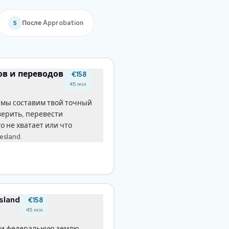
После Approbation
5
ов и переводов
€158
45
min
м мы составим твой точный
верить, перевести
го не хватает или что
sland.
sland
€158
45
min
йти федеральную землю,