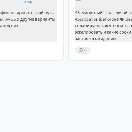
30
min
рофинансировать твой путь.
45-минутный 1:1 на случай, 
in, AVGS и другие варианты
Approbationsbehörde или Bez
 под них.
спланируем, как уточнять с
эскалировать и какие сроки
застрял в ожидании.