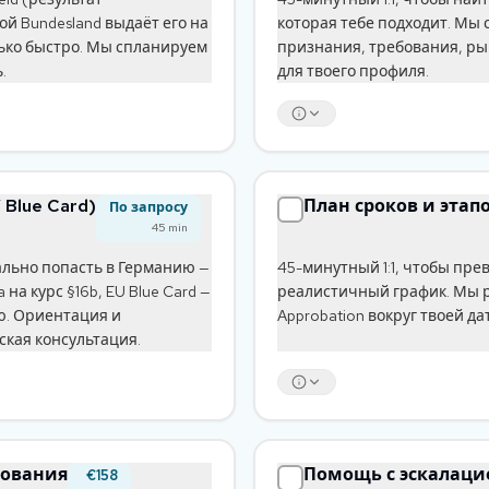
акой Bundesland выдаёт его на
которая тебе подходит. Мы 
лько быстро. Мы спланируем
признания, требования, ры
.
для твоего профиля.
 Blue Card)
План сроков и этап
По запросу
45
min
еально попасть в Германию —
45-минутный 1:1, чтобы пре
на курс §16b, EU Blue Card —
реалистичный график. Мы р
ю. Ориентация и
Approbation вокруг твоей да
кая консультация.
ования
Помощь с эскалацие
€158