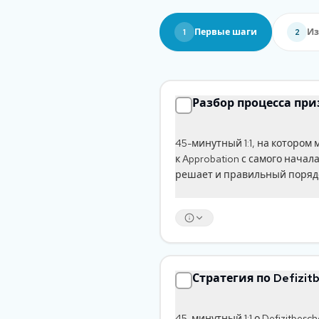
Первые шаги
Из
1
2
Разбор процесса пр
45-минутный 1:1, на котором
к Approbation с самого начала
решает и правильный порядок
Стратегия по Defizit
45-минутный 1:1 о Defizitbesch