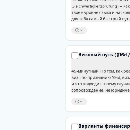
Gleichwertigkeitsprüfung) — к
твоём уровне языка и наско
для тебя самый быстрый путь
Визовый путь (§16d /
45-минутный 1:1 о том, как р
визa по признанию §16d, визa 
и что подходит твоему случа
сопровождение, не юридичес
Варианты финансир