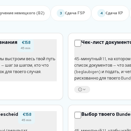
учение немецкого (B2)
Сдача FSP
Сдача KP
3
4
изнания
Чек-лист документ
€158
45
min
 мы выстроим весь твой путь
45-минутный 1:1, на которо
 — шаг за шагом, кто что
список документов — что за
 для твоего случая.
(beglaubigen) и подать, и че
рискованно для твоего Bunde
bescheid
Выбор твоего Bunde
€158
45
min
eid (результат
45-минутный 1:1, чтобы на