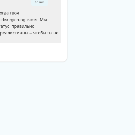
45
min
когда твоя
irksregierung тянет. Мы
татус, правильно
 реалистичны — чтобы ты не