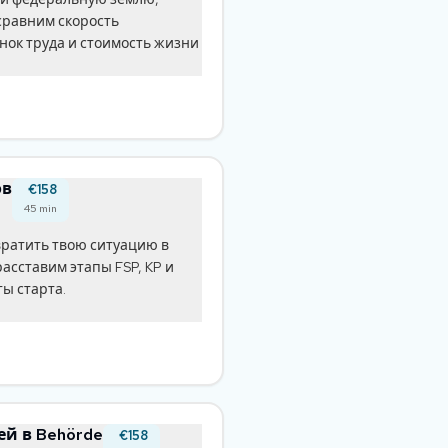
сравним скорость
нок труда и стоимость жизни
ов
€158
45
min
вратить твою ситуацию в
асставим этапы FSP, KP и
ты старта.
й в Behörde
€158