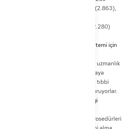
doktorla ikinci sırada, onu Türkiye (2.863),
Rusya (2.828), Avusturya (2.627),
Yunanistan (2.543) ve Ukrayna (2.280)
takip ediyor.
Yabancı doktorlar Alman sağlık sistemi için
neden bu kadar önemli?
Özellikle kırsal bölgelerde ve belirli uzmanlık
alanlarında doktor açığını kapatmaya
yardımcı oluyorlar. Bazı kliniklerde, tıbbi
personelin %80'ine kadarını oluşturuyorlar.
Yurt dışından gelen doktorlar hangi
zorluklarla karşılaşıyor?
Dil engelleri, uzun süren denklik prosedürleri
ve çalışma ruhsatı veya çalışma izni alma