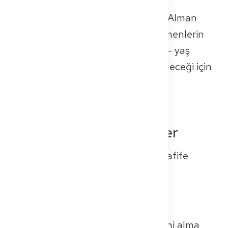
kadarını** oluşturmaktadır.
2023'te, çalışan hekimlerin %12'si Alman
vatandaşlığına sahip değildi. Göçmenlerin
neredeyse %40'ı 35 yaşın altında – yaş
spektrumu ve sağlık sisteminin geleceği için
açık bir fayda.
Kariyer yolundaki engeller
Artan sayılara rağmen, zorluklar hafife
alınmamalıdır:
Dil ve kültürel engeller
Karmaşık denklik prosedürleri
Çalışma ruhsatı veya çalışma izni alma