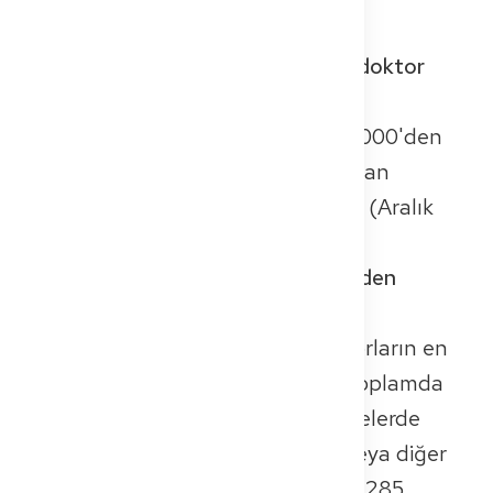
Doktorlar Hakkında SSS
Şu anda Almanya'da kaç yabancı doktor
çalışıyor?
Alman Tabipler Birliği'ne göre, 68.000'den
fazla – bu, Almanya'daki tüm çalışan
doktorların yaklaşık %15'i demektir (Aralık
2024 itibarıyla).
Uluslararası doktorların çoğu nereden
geliyor?
Almanya'da çalışan yabancı doktorların en
büyük grubu Suriye'den geliyor: toplamda
6.583 kişi, bunların 5.745'i hastanelerde
çalışıyor. Diğerleri ayakta tedavi veya diğer
tıbbi rollerde çalışıyor. Romanya 4.285