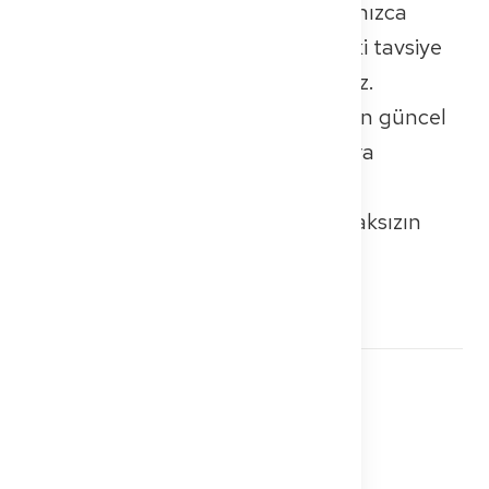
Bu makalede sağlanan bilgiler yalnızca
genel rehberlik amaçlıdır ve hukuki tavsiye
veya resmi kaynakların yerini almaz.
Doğruluk için çabalıyoruz, ancak en güncel
gereklilikler için sorumlu makamlara
danışmanı öneririz.
Sağlanan tüm bilgiler garanti olmaksızın
verilmiştir.
Kaynaklar
Ärztestatistik
by
Bundesärztekammer