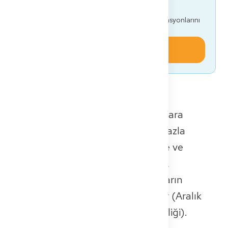
doktor musun?
Tüm Approbation yol haritasını, FSP/KP simülasyonlarını
ve belge şablonlarını tamamen ücretsiz al.
Bugün başla
Almanya'nın yurt dışından doktorlara
ihtiyacı var. Şu anda 68.000'den fazla
yabancı doktor Alman kliniklerinde ve
muayenehanelerinde çalışıyor. Bu,
Almanya'daki tüm çalışan doktorların
%15'inden fazlasına tekabül ediyor (Aralık
2024 itibarıyla, Alman Tabipler Birliği).