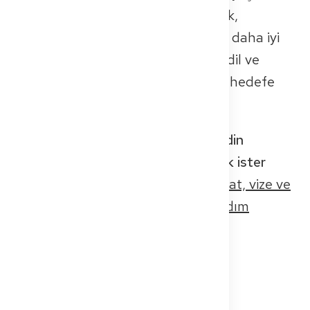
yeni bakış açıları getiriyorlar. Ancak,
entegrasyonun başarılı olması için daha iyi
yapılara, net süreçlere ve denklik, dil ve
Almanya'ya yerleşme konularında hedefe
yönelik desteğe ihtiyaç vardır.
💡 İpucu: Süreci anlamak veya kendin
Almanya'da doktor olarak çalışmak ister
misin?
Ücretsiz e-Rehberimiz, ruhsat, vize ve
başvuru süreçlerinde sana adım adım
rehberlik eder
.
Almanya'daki Yabancı