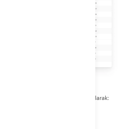
En önemli menşe ülkeleri detaylı olarak:
Suriye: yaklaşık 7.000
Romanya: 4.600'den fazla