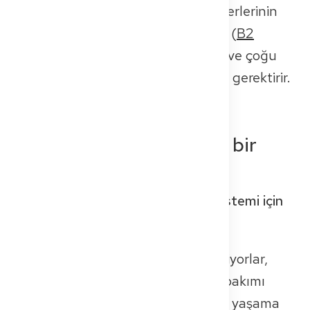
(Approbation)
zorunludur. Bu, diğerlerinin
yanı sıra, Almanca dil becerilerinin (
B2
genel
,
C1 tıbbi
) kanıtını, iyi sağlığı ve çoğu
durumda bir
bilgi sınavını
geçmeyi gerektirir.
Sonuç: Potansiyel içeren bir
kazanç
Yabancı doktorlar, Alman sağlık sistemi için
uzun zamandır vazgeçilmezdir.
Kliniklerin üzerindeki yükü hafifletiyorlar,
yetersiz hizmet alan bölgelerdeki bakımı
güçlendiriyorlar ve günlük mesleki yaşama