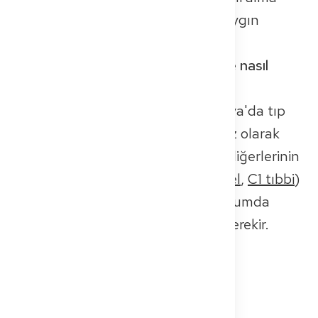
sürecindeki bürokratik engeller yaygın
tökezleme taşlarıdır.
Tıp ruhsatı (Approbation) nedir ve nasıl
alınır?
Tıp ruhsatı (Approbation)
, Almanya'da tıp
pratiği yapma yetkisini kısıtlamasız olarak
veren bir izindir. Bunu almak için, diğerlerinin
yanı sıra, dil becerilerinin (
B2 genel
,
C1 tıbbi
)
kanıtı, iyi sağlık kanıtı ve çoğu durumda
başarıyla geçilmiş bir
bilgi sınavı
gerekir.
📌 Hızlı bir hukuki not