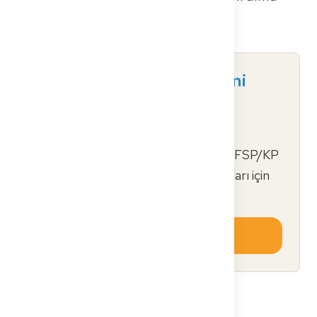
sürecindeki bürokrasi
Lisanslama engellerini
aşmaya hazır mısın?
Almanya'da lisans almak için
kişiselleştirilmiş bir yol haritası, FSP/KP
simülasyonları ve belge şablonları için
ücretsiz kaydol.
Ücretsiz kaynakları keşfet
Kalıcı istihdam için
çalışma ruhsatı