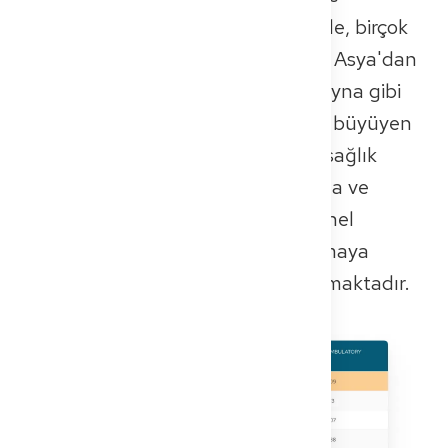
devletlerinden. Avrupa'nın ötesinde, birçok
doktor Orta Doğu, Kuzey Afrika ve Asya'dan
geliyor; özellikle Mısır, İran ve Ukrayna gibi
ülkelerden güçlü bir temsil var. Bu büyüyen
uluslararası iş gücü, Almanya'nın sağlık
sisteminde, özellikle kırsal alanlarda ve
hastane ortamlarında, tıbbi personel
açığındaki kritik boşlukları doldurmaya
yardımcı olarak hayati bir rol oynamaktadır.