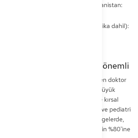
Türkiye, Rusya, Avusturya, Yunanistan:
her biri 2.000–3.000
Amerika (ABD, Kolombiya, Meksika dahil):
yaklaşık 3.500
Katkıları neden bu kadar önemli
Demografik değişim ve devam eden doktor
açığı, sağlık hizmeti sunumunda büyük
boşluklara neden oluyor – özellikle kırsal
bölgelerde ve anestezi, kardiyoloji ve pediatri
gibi uzmanlık alanlarında. Bazı bölgelerde,
yabancı uzmanlar **tıbbi personelin %80'ine