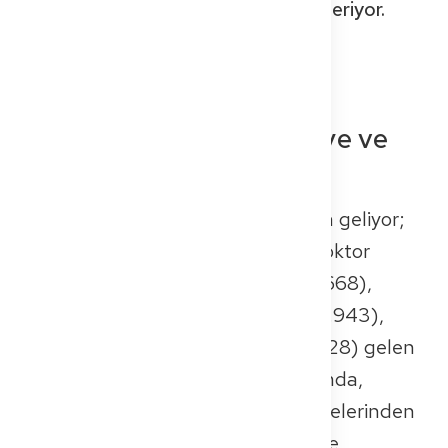
ve ilk işine girmeyi tam olarak gösteriyor.
Şimdi kaydol – ücretsizdir!
Menşe Ülkeleri: AB, Suriye ve
Asya başı çekiyor
Açık ara en büyük grup Suriye'den geliyor;
şu anda 6.100'den fazla Suriyeli doktor
görev yapıyor, bunu Romanya (4.668),
Avusturya (2.993), Yunanistan (2.943),
Rusya (2.941) ve Türkiye'den (2.628) gelen
yüksek sayılar takip ediyor. Toplamda,
yaklaşık 39.000 doktor Avrupa ülkelerinden
geliyor – bunların 24.300'ü AB üye