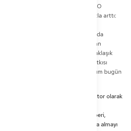
1996'da bu sayı yaklaşık 11.000 idi. O
zamandan beri sayı beş kattan fazla arttı:
2024'te, yurt dışında eğitim almış
68.000'den fazla doktor Almanya'da
çalışıyor ve bu, ülkedeki tüm çalışan
hekimlerin (toplam 437.162 kişi) yaklaşık
%15-16'sını oluşturuyor. Onların katkısı
olmadan, birçok bölgede tıbbi bakım bugün
artık garanti edilemezdi.
🩺
Hızlı Başlangıç: Almanya'da doktor olarak
çalışmayı merak ediyor musun?
Get2Germany'nin ücretsiz e-Rehberi,
ruhsat almayı, vizeyi güvence altına almayı