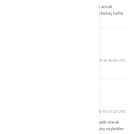
Büyükelçiliğimizde paralel randevu almaya çalıştık ancak 
mümkün olmadı. Bu yüzden ne olur ne olmaz diye birkaç hafta 
arayla plan yapın.
0
Layla M
2026-05-10 16:08 UTC
Takip ediyor… aynı durum. Bu süreç çok stresli.
0
Kwame B
2026-05-10 07:23 UTC
Elçiliğime sordum ve eşimin benim §16d'imle otomatik olarak 
değil, kendi vizesine (aile birleşimi) ihtiyacı olduğunu söylediler.