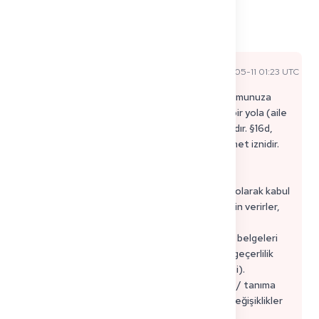
3
5
Paylaş
Yorumlar
admin a
2026-05-11 01:23 UTC
Resmi Uzman Yanıtı
Bu büyük ölçüde büyükelçiliğe ve sizin tam durumunuza
bağlıdır, ancak pratikte: eşinizin genellikle ayrı bir yola (aile
birleşimi veya kendi vize kategorisi) ihtiyacı vardır. §16d,
Almanya'da tanıma adımları atmanız için bir ikamet iznidir.
Gerçekçi planlama yapmak için:
• Büyükelçiliğinize hangi aile seçeneğini paralel olarak kabul
ettiğini sorun (bazen paralel randevu alımına izin verirler,
bazen vermezler).
• Her iki dosya için de "zaman açısından hassas" belgeleri
hazırlayın: finansman kanıtı, sağlık sigortası ve geçerlilik
tarihleri olan her şey (örneğin, iyi durum belgesi).
• Temel dosyanızı sabit tutun: Defizitbescheid / tanıma
mektubu + kurs/klinik onayı + kalış yeri. Büyük değişiklikler
yeniden kontrol edilmesine neden olabilir.