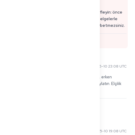
Ayrılık riskini azaltmak istiyorsanız, şunları hedefleyin: önce
sizin §16d'niz → ardından çevrilmiş/beglaubigt belgelerle
hazırlanmış eş randevusu, böylece haftalar kaybetmezsiniz.
0
Sofia S
2026-05-10 23:08 UTC
Küçük bir ipucu: Zaten bir evlilik cüzdanınız varsa, erken 
tercüme ettirin/yeminli tercüman tarafından onaylatın. Elçilik 
benden iki kez istedi.
0
Olga P
2026-05-10 19:08 UTC