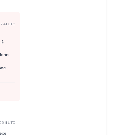
7:41 UTC
i).
erini
ancı
6:11 UTC
ece 