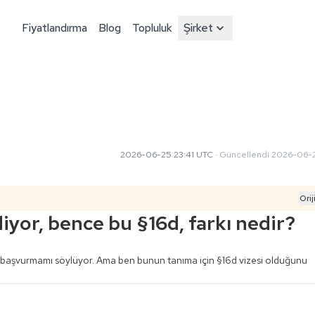
Fiyatlandırma
Blog
Topluluk
Şirket
2026-06-25 23:41 UTC
·
Güncellendi
2026-06-2
Orij
iyor, bence bu §16d, farkı nedir?
 başvurmamı söylüyor. Ama ben bunun tanıma için §16d vizesi olduğunu 