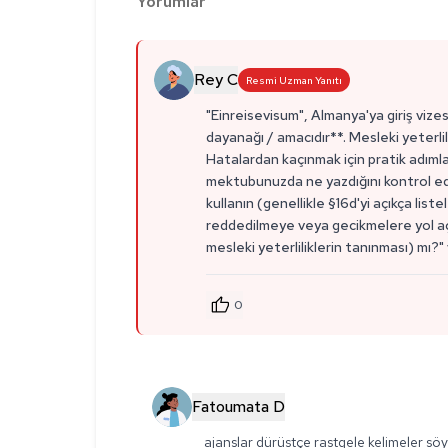
Yorumlar
Rey C
Resmi Uzman Yanıtı
"Einreisevisum", Almanya'ya giriş vize
dayanağı / amacıdır**. Mesleki yeterlil
Hatalardan kaçınmak için pratik adıml
mektubunuzda ne yazdığını kontrol edin
kullanın (genellikle §16d'yi açıkça list
reddedilmeye veya gecikmelere yol aça
mesleki yeterliliklerin tanınması) mı
0
Fatoumata D
ajanslar dürüstçe rastgele kelimeler söyl