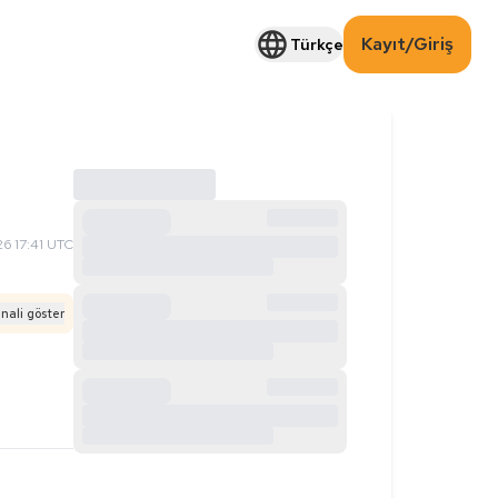
Kayıt/Giriş
Türkçe
6 17:41 UTC
inali göster