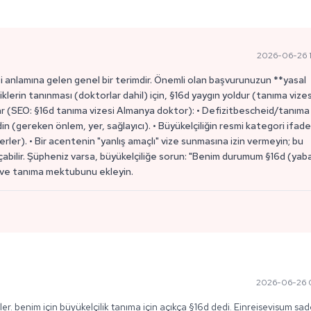
2026-06-26 1
si anlamına gelen genel bir terimdir. Önemli olan başvurunuzun **yasal
iklerin tanınması (doktorlar dahil) için, §16d yaygın yoldur (tanıma vizes
ar (SEO: §16d tanıma vizesi Almanya doktor): • Defizitbescheid/tanıma
 (gereken önlem, yer, sağlayıcı). • Büyükelçiliğin resmi kategori ifadel
elerler). • Bir acentenin "yanlış amaçlı" vize sunmasına izin vermeyin; bu
bilir. Şüpheniz varsa, büyükelçiliğe sorun: "Benim durumum §16d (yab
?" ve tanıma mektubunu ekleyin.
2026-06-26 0
er. benim için büyükelçilik tanıma için açıkça §16d dedi. Einreisevisum sad