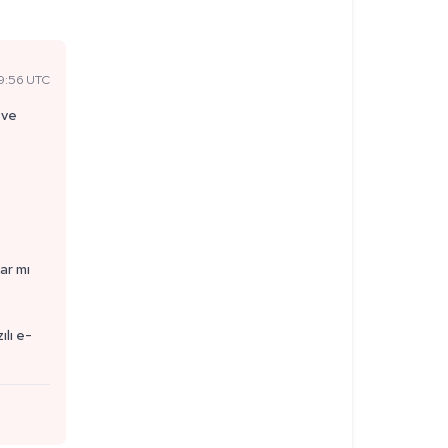
9:56 UTC
(ve
ar mı
ılı e-