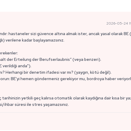
2026-05-24 1
ndır: hastaneler sizi güvence altına almak ister, ancak yasal olarak BE 
lı) verilene kadar başlayamazsınız.
erekenler:
lt der Erteilung der Berufserlaubnis” (veya benzeri).
E verildiği anda").
 mı? Herhangi bir denetim ifadesi var mı? (yaygın, kötü değil).
ını sorun: BE'yi hemen göndermeniz gerekiyor mu, bordroya haber veriyorl
arihinizin yetkili geç kalırsa otomatik olarak kaydığına dair kısa bir yaz
/ihbar süresi ile stres yaşamazsınız.