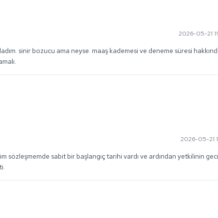
2026-05-21 1
ladım. sinir bozucu ama neyse. maaş kademesi ve deneme süresi hakkınd
amalı.
2026-05-21 1
m sözleşmemde sabit bir başlangıç tarihi vardı ve ardından yetkilinin geci
i.