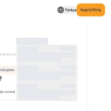
Kayıt/Giriş
Türkçe
 19:56 UTC
inali göster
?
mak normal 