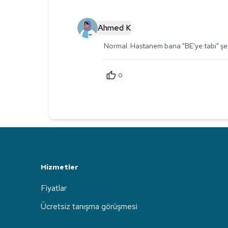
Ahmed K
Normal. Hastanem bana "BE'ye tabi" şek
0
Hizmetler
Fiyatlar
Ücretsiz tanışma görüşmesi