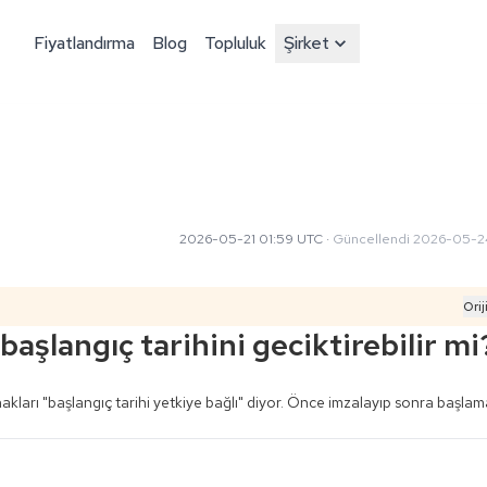
Fiyatlandırma
Blog
Topluluk
Şirket
2026-05-21 01:59 UTC
·
Güncellendi
2026-05-24
Orij
aşlangıç tarihini geciktirebilir mi
ynakları "başlangıç tarihi yetkiye bağlı" diyor. Önce imzalayıp sonra başla