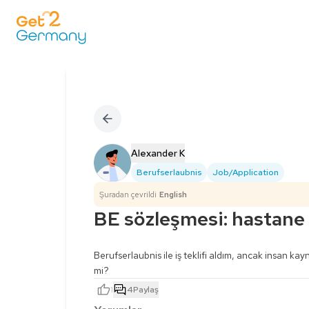
Alexander K
Berufserlaubnis
Job/Application
Şuradan çevrildi
English
BE sözleşmesi: hastane b
Berufserlaubnis ile iş teklifi aldım, ancak insan ka
mi?
1
4
Paylaş