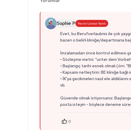
Yorumlar
Sophie P
Resmi Uzman Yanıtı
Evet, bu Berufserlaubnis ile çok yaygı
bazen o belirli kliniğe/departmana bağ
İmzalamadan önce kontrol edilmesi g
• Sözleşme metni: “unter dem Vorbeha
• Başlangıç tarihi esnek olmalı (örn. "B
• Kapsamı netleştirin: BE kliniğe bağlı
• İK'ya gecikmeleri nasıl ele aldıklar
vb.
Güvende olmak istiyorsanız: Başlangıç t
posta isteyin - böylece deneme süresi
0