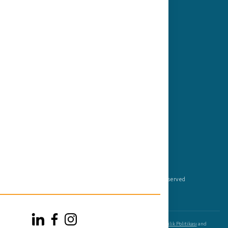
İletişim
Kariyer
Press
Bizi Takip Edin
© 2026 by Get2Germany GmbH, All Rights Reserved
Yasal Bildirim
Şartlar
Gizlilik
Bu site reCAPTCHA tarafından korunmaktadır ve Google
Gizlilik Politikası
and