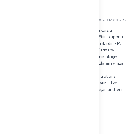
René R
2025-08-05 12:56 UTC
Merhaba Mei-Ling, bilgi sınavları için desteklenen kurslar 
hakkında erken bilgi aldığın için harika! Şu anda eğitim kuponu 
ile desteklenen bazı AZAV sertifikalı sağlayıcılar şunlardır: FIA 
Academy, ProfeS GmbH ve BIA Akademie. Get2Germany 
olarak, kendi kurslarımızı da eğitim kuponu için tanımak için 
çalışıyoruz. 🧡 Ancak, FSP ve KP simülasyonlarımızla sınavınıza 
bireysel ve pratik bir şekilde hazırlanabilirsiniz: 👉 
https://get2germany.com/de/doctors-fsp-kp-simulations 
Deneyimli koçlarımız sizinle gerçek sınav senaryolarını 1:1 ve 
tamamen ihtiyaçlarınıza göre eğitir. Yolunuzda başarılar dilerim 
- ve pes etmeyin! René von Get2Germany
0