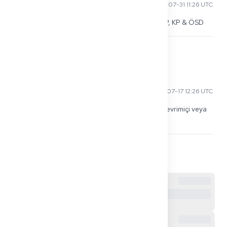
Hiroshi T
2025-07-31 11:26 UTC
FIA Akademi - Approbation & Anerkennung - FSP, KP & ÖSD
0
Wira S
2025-07-17 12:26 UTC
BIA Akademie Berlin tam olarak bunu sunuyor. Çevrimiçi veya 
yüz yüze. info@bia-akademie.de
0