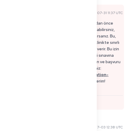
Anna L
2025-07-31 11:37 UTC
Resmi Uzman Yanıtı
Merhaba Priya 😊 Evet, tam Approbation almadan önce
Almanya'da gözetim altında doktor olarak çalışabilirsiniz,
eğer bir Berufserlaubnis (geçici mesleki izin) alırsanız. Bu,
lisanslı bir doktorun gözetimi altında, belirli bir klinikte sınırlı
bir süre (genellikle 2 yıla kadar) çalışmanıza izin verir. Bu izin
genellikle Approbation'ınızı beklerken veya bilgi sınavına
(Kenntnisprüfung) hazırlanırken verilir. Koşulların ve başvuru
sürecinin tam bir açıklamasını burada bulabilirsiniz:
https://get2germany.com/en/blog/approbation-
germany
Almanya'da sorunsuz bir başlangıç dilerim!
Get2Germany'den Anna
0
Mei-Ling C
2025-07-03 12:38 UTC