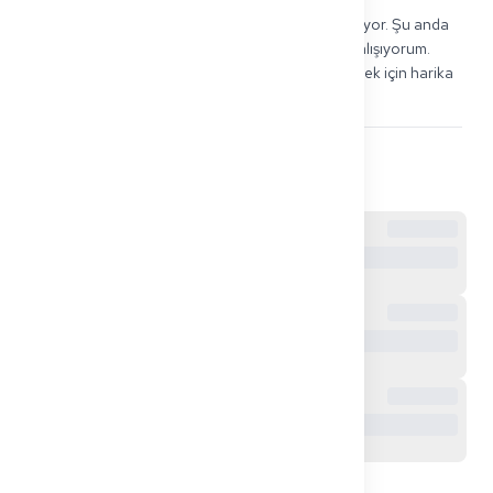
Evet, ancak önce Berufserlaubnis almanız gerekiyor. Şu anda 
NRW'deki bir hastanede bir Berufserlaubnis ile çalışıyorum. 
Deneyim kazanmak ve tıbbi Almancanızı geliştirmek için harika 
bir yol.
0