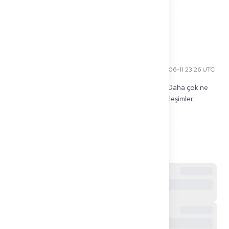
olanları.
0
Sofia S
2026-06-11 23:26 UTC
KP'deki farmakoloji, üniversite sınavı gibi değildi. Daha çok ne 
verirsin + kontrendikasyonlar gibiydi. Yine de etkileşimler 
geliyor, warfarin, makrolidler, NSAID'ler
0