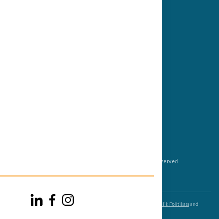
Kariyer
Press
Bizi Takip Edin
© 2026 by Get2Germany GmbH, All Rights Reserved
Yasal Bildirim
Şartlar
Gizlilik
Bu site reCAPTCHA tarafından korunmaktadır ve Google
Gizlilik Politikası
and
Hizmet Şartları
geçerlidir.