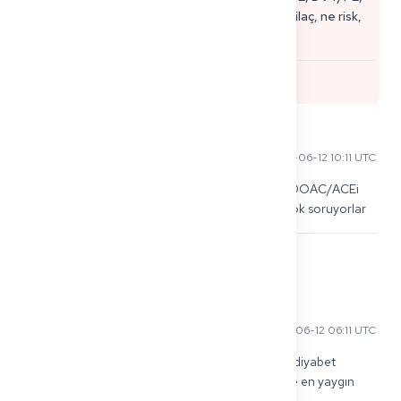
kalp yetmezliği). KP sınav görevlileri "neden bu ilaç, ne risk,
ne izleme"yi sever.
0
Dmitri V
2026-06-12 10:11 UTC
ayrıca neyi izlediğinizi de bilin, warfarin için INR, DOAC/ACEi 
için kreatinin, makrolidler için EKG'de QT. bunu çok soruyorlar
0
Sergei M
2026-06-12 06:11 UTC
Yüksek verim antikoagülasyon + antibiyotikler + diyabet 
ilaçlarıdır. Her şeyi öğrenmeye çalışmayın, sadece en yaygın 