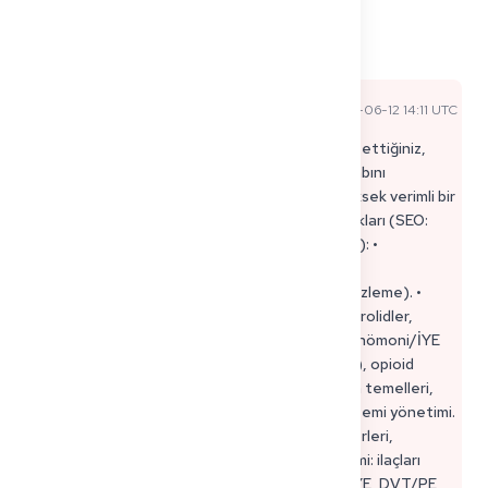
0
4
Paylaş
Yorumlar
2026-06-12 14:11 UTC
Resmi Uzman Yanıtı
KP'de "ilaç" genellikle klinik odaklıdır: ne reçete ettiğiniz,
neyi kaçındığınız ve nasıl izlediğiniz. Bir ders kitabını
ezberlemenize gerek yok, ancak güvenli ve yüksek verimli bir
setiniz olmalı. Yüksek verimli KP farmakoloji blokları (SEO:
Kenntnisprüfung Farmakoloji / ilaç etkileşimleri): •
Antikoagülasyon: heparin, DOAC'ler, warfarin
(endikasyonlar, kanama riskleri, böbrek dozajı, izleme). •
Antibiyotikler: penisilinler/sefalosporinler, makrolidler,
florokinolonlar (QT riski), metronidazol, tipik pnömoni/İYE
seçimleri. • Ağrı kesiciler: NSAID'ler (GI/böbrek), opioid
temelleri, kontrendikasyonlar. • Diyabet: insülin temelleri,
metformin (böbrek/laktik asidoz riski), hipoglisemi yönetimi.
• Kardiyo temelleri: beta blokerler, ACE inhibitörleri,
diüretikler; potasyum sorunları. Çalışma yöntemi: ilaçları
*vakalar* aracılığıyla öğrenin (ACS, pnömoni, İYE, DVT/PE,