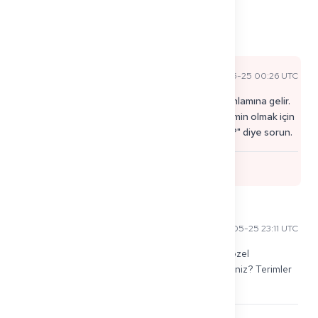
0
4
Paylaş
Yorumlar
admin a
2026-05-25 00:26 UTC
Resmi Uzman Yanıtı
Çoğu klinik, staj için sorumluluk (Haftpflicht) anlamına gelir.
Hızlı kontrol: Yanlış olanı satın almadığınızdan emin olmak için
onlara "Haftpflicht oder Krankenversicherung?" diye sorun.
0
Omar H
2026-05-25 23:11 UTC
"Berufshaftpflicht" özel olarak mı yoksa normal özel 
sorumluluk sigortası mı olduğunu paylaşabilir misiniz? Terimler 
kafamı karıştırıyor.