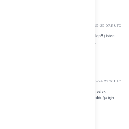
0
Zeynep Ç
2026-05-25 07:11 UTC
Klinikim ayrıca "Haftpflicht + Impfstatus" (MMR, HepB) istedi. 
Sigorta kolaydı, ancak aşı kanıtı daha uzun sürdü.
0
Fatoumata D
2026-05-24 02:26 UTC
Hospitasyonum için *Haftpflichtversicherung* (mesleki 
sorumluluk sigortası) istediler. Seyahat sigortam olduğu için 
sağlık sigortası istemediler.
0