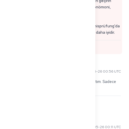
* Hafta sonu: 10 acil durum algoritmasını gözden geçirin
(ACS, sepsis, inme, gastrointestinal kanama, pnömoni,
apandisit, DKA, astım, PE, anafilaksi).
Tükenmişlik önleme: uyku > yeni konular. Kenntnisprüfung'da
güvenli akıl yürütme + yapı "her şeyi bilmekten" daha iyidir.
0
Ming L
2026-05-26 00:56 UTC
KP'den 2 gün önce yeni konuları öğrenmeyi bıraktım. Sadece 
algoritmaları sesli tekrar ettim. strese iyi geldi.
0
Sergei M
2026-05-26 00:11 UTC