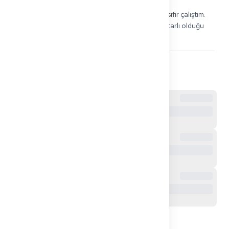
Aynısı bende de oldu. Gece vardiyasından sonra sıfır çalıştım. 
Sadece izin günlerinde 30-45 dakika çalıştım. Tutarlı olduğu 
için yeterliydi.
0