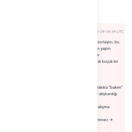
0
3
Paylaş
Yorumlar
Sophie P
2026-05-29 09:34 UTC
Resmi Uzman Yanıtı
Gece çalışması + Kenntnisprüfung hazırlığı çok zorlayıcı, bu
yüzden "saatlere" göre değil, enerjiye göre plan yapın.
Berufserlaubnis sahibi doktorlar için gerçekçi bir
Kenntnisprüfung rutini genellikle şöyledir: günlük küçük bir
minimum + 1-2 boş günde daha uzun bloklar.
Önerilen yapı (10 hafta):
* Günlük minimum (vardiya sonrası bile): 15-25 dakika "bakım"
(flashcardlar / 10 çoktan seçmeli soru) böylece alışkanlığı
kaybetmezsiniz.
* Haftada 2 kez: 60-90 dakika derinlemesine çalışma
(dahiliye + cerrahi çekirdek).
* Haftada 1 kez: sözlü prova (vaka sunumu: Anamnez →
Bulgular → Ayırıcı Tanı → Tanı → Tedavi).