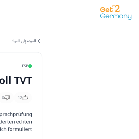
العودة إلى المواد
FSP
oll TVT
0
12
hsprachprüfung
nderten echten
ch formuliert.