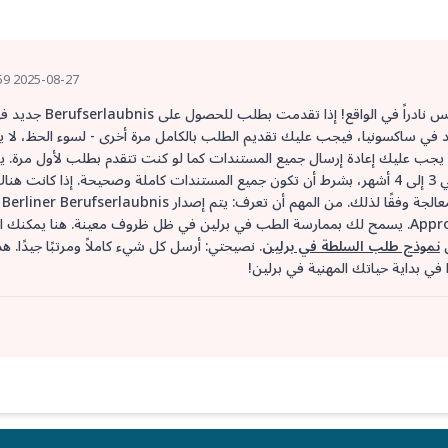
2025-08-27 19:59 UTC
مرحباً فيوريلا، شكراً على سؤالك - الوضع ليس نادراً في الو
في ساكسونيا، فيجب عليك تقديم الطلب بالكامل مرة أخرى - لسوء الحظ، لا 
لسابقة. هذا يعني: يجب عليك إعادة إرسال جميع المستندات كما لو كنت تتقدم بطلب لأول مرة. ي
متوسط ​​وقت المعالجة في برلين حاليًا حوالي 3 إلى 4 أشهر، بشرط أن تكون جميع المستندات كاملة وصحيحة. إذا كانت هن
مستندات 
لمدة عامين وتعتبر حلاً مؤقتًا حتى Approbation. يسمح لك بممارسة الطب في برلين في ظل ظروف معينة. هنا يمكنك
ى
نموذج طلب السلطة في برلين
. نصيحتي: أرسل كل شيء كاملاً ومرتبًا جيدًا. ه
 في بداية حياتك المهنية في برلين!