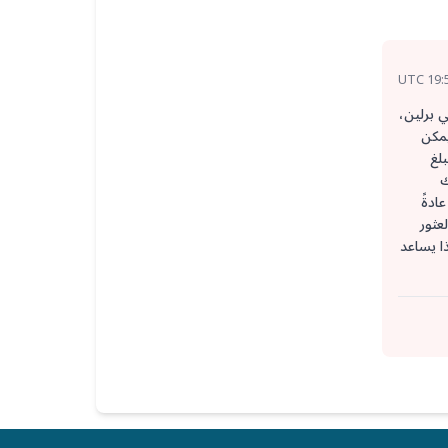
اقع! إذا تقدمت بطلب للحصول على Berufserlaubnis جديد في برلين،
يمكن
بلغ
اك
مفقودة أو مطلوبة، فقد تتأخر المعالجة وفقًا لذلك. من المهم أن تعرف: يتم إصدار Berliner Berufserlaubnis عادةً
 العثور
ذا يساعد