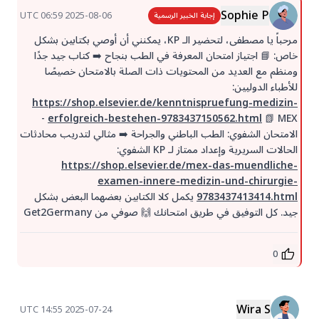
Sophie P
2025-08-06 06:59 UTC
إجابة الخبير الرسمية
مرحباً يا مصطفى، لتحضير الـ KP، يمكنني أن أوصي بكتابين بشكل
خاص: 📘 اجتياز امتحان المعرفة في الطب بنجاح ➡️ كتاب جيد جدًا
ومنظم مع العديد من المحتويات ذات الصلة بالامتحان خصيصًا
للأطباء الدوليين:
https://shop.elsevier.de/kenntnispruefung-medizin-
📗 MEX -
erfolgreich-bestehen-9783437150562.html
الامتحان الشفوي: الطب الباطني والجراحة ➡️ مثالي لتدريب محادثات
الحالات السريرية وإعداد ممتاز لـ KP الشفوي:
https://shop.elsevier.de/mex-das-muendliche-
examen-innere-medizin-und-chirurgie-
9783437413414.html
يكمل كلا الكتابين بعضهما البعض بشكل
جيد. كل التوفيق في طريق امتحانك 🙌 صوفي من Get2Germany
0
Wira S
2025-07-24 14:55 UTC