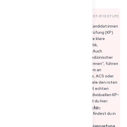
Sophie P
2025-07-31 13:07 UTC
Offizielle Expertenantwort
Hi Kwame, vielen Dank für deine Frage. Viele Kandidat:innen
scheitern in der Fallvorstellung der Kenntnisprüfung (KP)
aus nachvollziehbaren Gründen: Oft fehlt eine klare
Struktur (Anamnese, Untersuchung, Diagnostik,
Differenzialdiagnosen, Therapie, Prognose). Auch
sprachliche Unsicherheiten, besonders bei medizinischer
Fachsprache oder im Rollenspiel mit „Patient:innen“, führen
schnell zu Problemen. Häufig mangelt es zudem an
Sicherheit bei typischen Fällen wie Pneumonie, ACS oder
Appendizitis. Und unter Zeitdruck verlieren viele den roten
Faden. Was hilft: Übe laut, strukturiert und mit echten
Fällen unter Prüfungsbedingungen. Unsere individuellen KP-
Simulationen mit erfahrenen Coaches findest du hier:
https://get2germany.com/en/doctors-fsp-kp-
simulations
Alle weiteren Tipps zur Prüfung findest du in
unserem KP-Guide:
https://get2germany.com/de/blog/kenntnispruefung