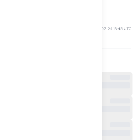
0
Nora S
2025-07-24 13:45 UTC
Es ist schwer, alles auf Deutsch zu erklären.
1