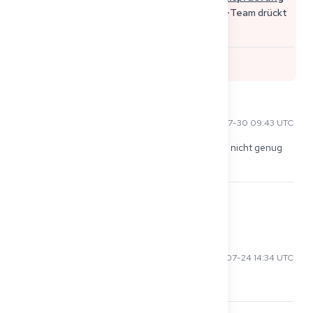
Viel Erfolg bei deiner Vorbereitung, das G2G-Team drückt
dir die Daumen! Sophie von Get2Germany
0
Cecil B
2025-07-30 09:43 UTC
Ich glaube, es liegt daran, dass viele die Sprache nicht genug 
üben
0
Amina H
2025-07-24 14:34 UTC
Vielleicht lernen sie nicht die richtige Themen?