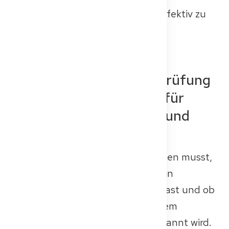
Gesundheitssystem sicher und effektiv zu
behandeln.
Wer muss die Kenntnisprüfung
ablegen? Ein Leitfaden für
ausländische Ärztinnen und
Ärzte
Ob du die Kenntnisprüfung ablegen musst,
hängt primär davon ab, wo du dein
Medizinstudium abgeschlossen hast und ob
es formal als gleichwertig mit einem
deutschen Medizinstudium anerkannt wird.