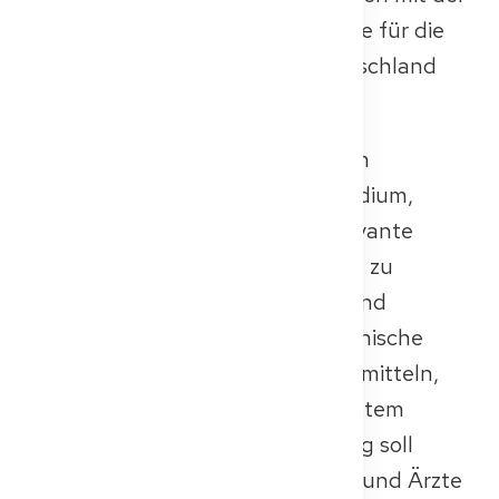
deutschen Berufsqualifikation, die für die
Ausübung der Heilkunde in Deutschland
erforderlich ist, gleichwertig sind.
Die zuständige Behörde in deinem
Bundesland wird dein Medizinstudium,
deine Zeugnisse und andere relevante
Dokumente sorgfältig prüfen, um zu
bewerten, ob deine Ausbildung und
Erfahrung die notwendige medizinische
Expertise und die Fähigkeiten vermitteln,
die im deutschen Gesundheitssystem
erwartet werden. Diese Bewertung soll
sicherstellen, dass alle Ärztinnen und Ärzte