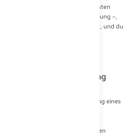
wesentlichen Schritt – von der ersten
Bewerbung bis zur Abschlussprüfung –,
damit du weißt, was dich erwartet, und du
selbstbewusst planen kannst.
1. Antrag auf
Gleichwertigkeitsprüfung
stellen
Der erste Schritt ist die Einreichung eines
Antrags auf Anerkennung deiner
ausländischen medizinischen
Qualifikationen bei der zuständigen