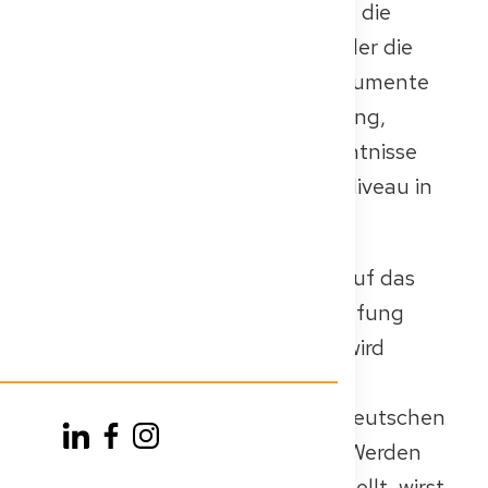
Approbationsbehörde – dies kann die
Landes- oder Bezirksregierung oder die
Ärztekammer sein. Du musst Dokumente
über deine medizinische Ausbildung,
Berufserfahrung und Sprachkenntnisse
(typischerweise mindestens B2-Niveau in
allgemeinem Deutsch) vorlegen.
Nach der Einreichung musst du auf das
Ergebnis der Gleichwertigkeitsprüfung
warten. Die zuständige Behörde wird
bewerten, ob deine ausländische
medizinische Ausbildung einem deutschen
Medizinstudium gleichwertig ist. Werden
erhebliche Unterschiede festgestellt, wirst