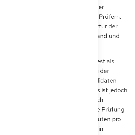
Szenario umfasst, gefolgt von einer
strukturierten Diskussion mit den Prüfern.
Das genaue Format und die Struktur der
Prüfung können je nach Bundesland und
Prüfungsbehörde variieren.
An einigen Standorten wird der Test als
Gruppenprüfung abgehalten, bei der
mehrere Kandidatinnen und Kandidaten
gemeinsam bewertet werden, dies ist jedoch
kein bundesweiter Standard – auch
Einzelprüfungen sind möglich. Die Prüfung
dauert in der Regel 60 bis 90 Minuten pro
Kandidat; die Gesamtdauer kann in