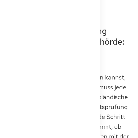
leicht verständlich.
Gleichwertigkeitsprüfung
durch die zuständige Behörde:
Die erste Hürde vor der
Prüfung
Bevor du überhaupt daran denken kannst,
die Kenntnisprüfung abzulegen, muss jede
ausländische Ärztin und jeder ausländische
Arzt zunächst die Gleichwertigkeitsprüfung
durchlaufen. Dieser entscheidende Schritt
im Anerkennungsverfahren bestimmt, ob
deine medizinischen Qualifikationen mit der