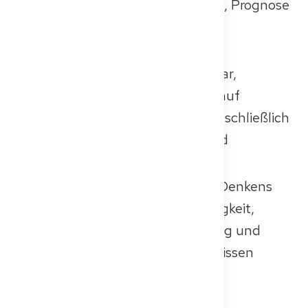
Diagnose, Differentialdiagnose, Prognose
und therapeutische Strategie
konzentriert
Bewertung deiner Fähigkeit, klar,
empathisch und professionell auf
Deutsch zu kommunizieren, einschließlich
medizinischer Terminologie und
Patienteninteraktion
Beurteilung deines klinischen Denkens
und deiner Entscheidungsfähigkeit,
einschließlich Notfallversorgung und
allgemeinem medizinischem Wissen
In einigen Fällen die Diskussion
interdisziplinärer Themen wie