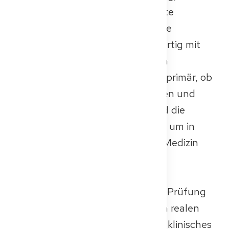
internationale Ärztinnen und Ärzte
erforderlich ist, deren medizinische
Qualifikationen nicht als gleichwertig mit
einem deutschen Medizinstudium
angesehen werden. Sie bewertet primär, ob
im Ausland ausgebildete Ärztinnen und
Ärzte das notwendige Wissen und die
praktischen Fähigkeiten besitzen, um in
Deutschland sicher und effektiv Medizin
praktizieren zu können.
Die Prüfung wird in der Regel als
kombinierte mündlich-praktische Prüfung
durchgeführt, die entweder einen realen
Patientenfall oder ein simuliertes klinisches