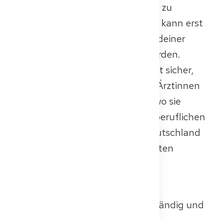
nachweisen), um die Approbation zu
erhalten. Die Facharztausbildung kann erst
nach erfolgreicher Anerkennung deiner
Grundqualifikation anerkannt werden.
Das Anerkennungsverfahren stellt sicher,
dass alle in Deutschland tätigen Ärztinnen
und Ärzte – unabhängig davon, wo sie
ausgebildet wurden – dieselben beruflichen
Standards erfüllen, die von in Deutschland
ausgebildeten Ärztinnen und Ärzten
verlangt werden.
👉 Dein Überblick über den
Approbationsprozess
– Klar, vollständig und