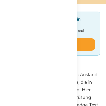
Bereit für deine Karriere als Arzt in
Deutschland?
Vollständiger Fahrplan, FSP/KP-Simulationen und
Vorlagen – komplett kostenlos.
Jetzt starten
Dieser Leitfaden richtet sich an im Ausland
ausgebildete Ärztinnen und Ärzte, die in
Deutschland praktizieren möchten. Hier
erfährst du, wie du die Kenntnisprüfung
(auch als Wissenstest oder Knowledge Test