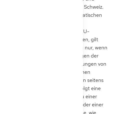
Liechtenstein gehören – oder der Schweiz.
Obwohl ein Grundsatz der automatischen
Anerkennung für medizinische
Qualifikationen besteht, die der EU-
Richtlinie 2005/36/EG entsprechen, gilt
diese automatische Anerkennung nur, wenn
die Qualifikation alle Anforderungen der
Richtlinie erfüllt. Liegen Abweichungen von
der Richtlinie, Lücken in spezifischen
Kompetenzen oder Unsicherheiten seitens
der deutschen Behörden vor, erfolgt eine
individuelle Prüfung. Dies kann zu einer
erforderlichen Kenntnisprüfung oder einer
alternativen Ausgleichsmaßnahme, wie