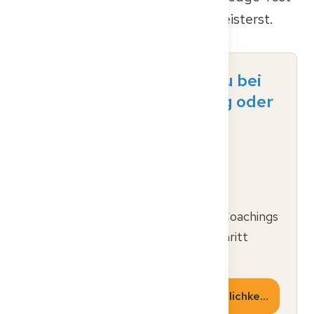
bezeichnet) Schritt für Schritt meisterst.
Du weißt nicht, wo du bei
der Kenntnisprüfung oder
Fachsprachprüfung
anfangen sollst?
Unsere bewährten
Vorbereitungsprogramme,
Simulationen und Experten-Coachings
helfen dir, dich Schritt für Schritt
vorzubereiten.
Erkunde deine Vorbereitungsmöglichkeiten.