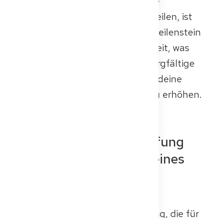
Deutschland einzuleben. Was alle
Kandidatinnen und Kandidaten teilen, ist
die Hoffnung, diesen nächsten Meilenstein
zu bestehen – und die Unsicherheit, was
genau auf dich zukommt. Eine sorgfältige
Vorbereitung ist unerlässlich, um deine
Erfolgschancen in der Prüfung zu erhöhen.
Was ist die Kenntnisprüfung
(KP)? Die Bewertung deines
medizinischen Wissens
Die Kenntnisprüfung (KP) ist eine
medizinische Approbationsprüfung, die für