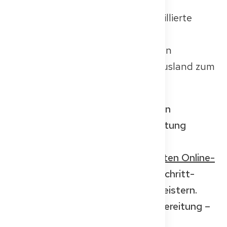
Dort findest du Insidertipps, detaillierte
Prüfungsformate und
Vorbereitungsstrategien, die vielen
Ärztinnen und Ärzten aus dem Ausland zum
Erfolg verholfen haben.
🎯 Möchtest du mit realitätsnahen
Simulationen und Expertenbegleitung
üben?
Sieh dir unseren maßgeschneiderten Online-
Kurs an
und erhalte Schritt-für-Schritt-
Unterstützung, um die FSP zu meistern.
Beginne noch heute mit der Vorbereitung –
und bestehe mit Zuversicht.