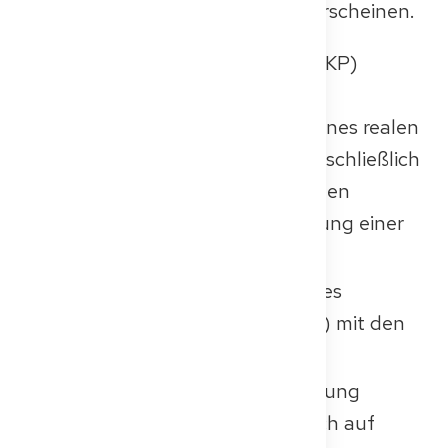
Gruppensettings jedoch länger erscheinen.
Die meisten Kenntnisprüfungen (KP)
umfassen:
Eine klinische Untersuchung eines realen
oder simulierten Patienten, einschließlich
der Erhebung einer vollständigen
Anamnese und der Durchführung einer
körperlichen Untersuchung
Präsentation und Diskussion des
Patientenfalls (Fallvorstellung) mit den
Prüfern
Eine mündlich-praktische Prüfung
(fallbasiertes Interview), die sich auf