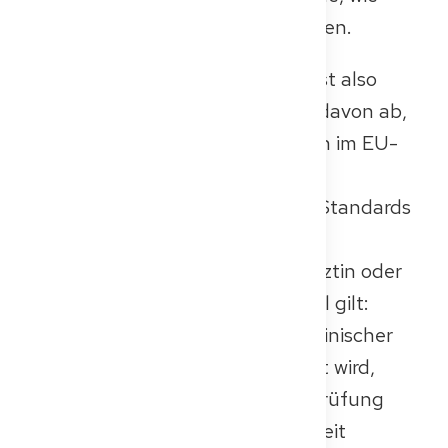
einem Anpassungslehrgang, führen.
Die automatische Anerkennung ist also
nicht bedingungslos – sie hängt davon ab,
ob die Ausbildung vollständig den im EU-
Recht und in der deutschen
Verwaltungspraxis festgelegten Standards
entspricht.
Und was, wenn du bereits Fachärztin oder
Facharzt bist? Auch in diesem Fall gilt:
Wenn dein grundständiger medizinischer
Abschluss formal nicht anerkannt wird,
musst du dennoch die Kenntnisprüfung
bestehen (oder die Gleichwertigkeit