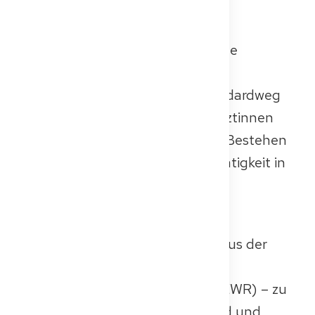
Behörden verlangen oft eine
Ausgleichsmaßnahme, wie die
Kenntnisprüfung, um festgestellte
Ausbildungslücken zu schließen.
Diese Prüfung ist daher der Standardweg
zur Approbation für Nicht-EU-Ärztinnen
und -Ärzte und ermöglicht nach Bestehen
die uneingeschränkte ärztliche Tätigkeit in
Deutschland.
Die Situation ist nuancierter für
Kandidatinnen und Kandidaten aus der
Europäischen Union (EU), dem
Europäischen Wirtschaftsraum (EWR) – zu
dem Länder wie Norwegen, Island und