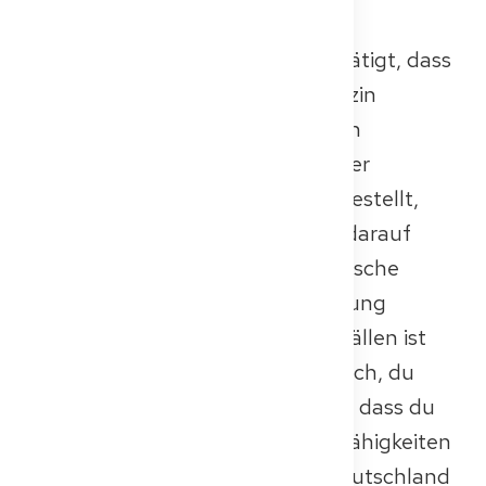
volle Anerkennung und einen
Anerkennungsbescheid, der bestätigt, dass
du ohne weitere Prüfungen Medizin
praktizieren darfst. Werden jedoch
wesentliche Unterschiede in deiner
Ausbildung oder Erfahrung festgestellt,
wird der Anerkennungsbescheid darauf
hinweisen, dass du deine medizinische
Expertise durch die Kenntnisprüfung
nachweisen musst. In manchen Fällen ist
eine teilweise Anerkennung möglich, du
musst aber dennoch nachweisen, dass du
die notwendigen medizinischen Fähigkeiten
besitzt, um die Approbation in Deutschland