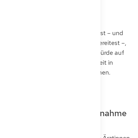
zu erhalten.
Wenn du die Bedeutung der
Gleichwertigkeitsprüfung verstehst – und
deine Dokumente sorgfältig vorbereitest –,
kann dir das helfen, diese erste Hürde auf
deinem Weg zur ärztlichen Tätigkeit in
Deutschland reibungslos zu nehmen.
Die Kenntnisprüfung als
gängige Ausgleichsmaßnahme
in Deutschland
Für viele im Ausland ausgebildete Ärztinnen