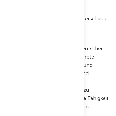
werden, wenn bei der
Gleichwertigkeitsprüfung deines
Medizinstudiums wesentliche Unterschiede
festgestellt wurden.
🗣️
Sprachanforderungen:
Die Prüfung wird vollständig in deutscher
Sprache abgehalten. Ausgezeichnete
medizinische Deutschkenntnisse und
allgemeine Deutschkenntnisse sind
unerlässlich, nicht nur um die
Fachsprachprüfung (FSP) vorab zu
bestehen, sondern auch um deine Fähigkeit
zu demonstrieren, Patientinnen und
Patienten im deutschen