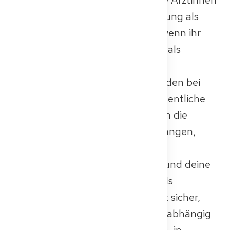
und Ärzte dient die Kenntnisprüfung als
formelle Ausgleichsmaßnahme, wenn ihr
Medizinstudium nicht vollständig als
gleichwertig mit einer deutschen
Qualifikation anerkannt wird. Werden bei
der Gleichwertigkeitsprüfung wesentliche
Unterschiede festgestellt, können die
deutschen Behörden von dir verlangen,
diese Prüfung abzulegen, um
nachzuweisen, dass dein Wissen und deine
Fähigkeiten den lokalen Standards
entsprechen. Dieser Prozess stellt sicher,
dass alle Ärztinnen und Ärzte, unabhängig
davon, wo sie ausgebildet wurden, in