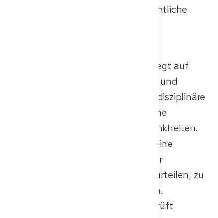
Pharmakologie, Radiologie, rechtliche
Aspekte und Hygiene
🩺
Prüfungsinhalte:
Der Fokus der Kenntnisprüfung liegt auf
Kernbereichen wie Innere Medizin und
Chirurgie, integriert aber oft interdisziplinäre
Fächer wie Notfallmedizin, klinische
Pharmakologie und Infektionskrankheiten.
Die klinische Bewertung testet deine
Fähigkeit, medizinische Fälle unter
realistischen Bedingungen zu beurteilen, zu
diagnostizieren und zu behandeln.
Zusätzliche Themen können geprüft