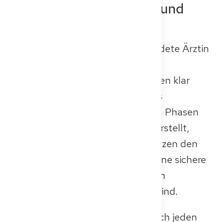
ausländische Ärztinnen und
Ärzte in Deutschland
Bevor du als im Ausland ausgebildete Ärztin
oder Arzt in Deutschland Medizin
praktizieren kannst, musst du einen klar
definierten Anerkennungsprozess
durchlaufen. Eine der wichtigsten Phasen
ist die Kenntnisprüfung, die sicherstellt,
dass deine beruflichen Kompetenzen den
Standards entsprechen, die für eine sichere
und effektive Arbeit im deutschen
Gesundheitssystem erforderlich sind.
Im Folgenden führen wir dich durch jeden