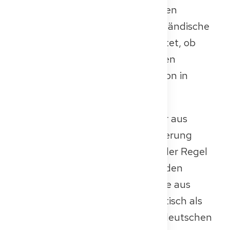
Diese Prüfung ist Teil des offiziellen
Anerkennungsverfahrens für ausländische
Berufsqualifikationen, das bewertet, ob
deine medizinische Ausbildung den
Standards für die volle Approbation in
Deutschland entspricht.
Für Bewerberinnen und Bewerber aus
Nicht-EU-Ländern ist die Anforderung
meist eindeutig: Ja, du musst in der Regel
die Kenntnisprüfung ablegen. In den
meisten Fällen werden Abschlüsse aus
Nicht-EU-Ländern nicht automatisch als
gleichwertig anerkannt, und die deutschen