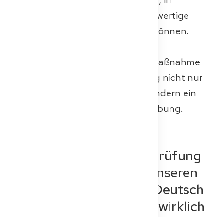
Deutschland eine qualitativ hochwertige
medizinische Versorgung leisten können.
Das Verständnis der Rolle der
Kenntnisprüfung als Ausgleichsmaßnahme
hilft zu klären, warum die Prüfung nicht nur
ein bürokratischer Schritt ist – sondern ein
wichtiger Zugang zur Berufsausübung.
Vergiss die Fachsprachprüfung
(FSP) nicht: Schau dir unseren
Blog für medizinisches Deutsch
und Sprachtipps an, die wirklich