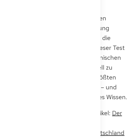
funktionieren
Bevor du in den meisten deutschen
Bundesländern zur Kenntnisprüfung
zugelassen wirst, musst du zuerst die
Fachsprachprüfung bestehen. Dieser Test
prüft deine Fähigkeit, in einem klinischen
Umfeld souverän und professionell zu
kommunizieren. Sie ist eine der größten
Hürden im Anerkennungsprozess – und
genauso wichtig wie dein klinisches Wissen.
👉 Lies unseren vollständigen Artikel:
Der
ultimative Leitfaden zur
Fachsprachprüfung (FSP) in Deutschland