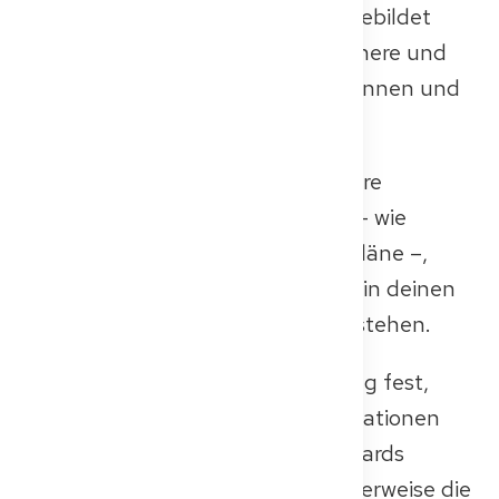
– unabhängig davon, wo sie ausgebildet
wurden – in Deutschland eine sichere und
effektive Versorgung der Patientinnen und
Patienten gewährleisten können.
👉 In einigen Fällen können weitere
Dokumente angefordert werden – wie
Praktikumsnachweise oder Lehrpläne –,
insbesondere wenn Unklarheiten in deinen
eingereichten Qualifikationen bestehen.
Stellt die Gleichwertigkeitsprüfung fest,
dass deine medizinischen Qualifikationen
vollständig den deutschen Standards
entsprechen, erhältst du möglicherweise die