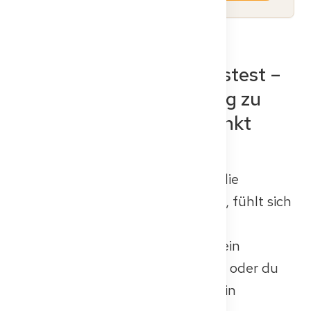
Mehr als nur ein Wissenstest –
Was die Kenntnisprüfung zu
einem echten Wendepunkt
macht
Der Moment, in dem du dich für die
Kenntnisprüfung (KP) anmeldest, fühlt sich
oft wie der erste echte Schritt zur
Approbation an. Vielleicht liegt dein
Studium schon eine Weile zurück, oder du
hast gerade erst begonnen, dich in