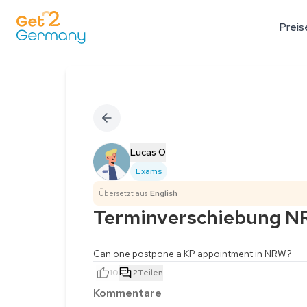
Preis
Lucas O
Exams
Übersetzt aus
English
Terminverschiebung 
Can one postpone a KP appointment in NRW?
10
2
Teilen
Kommentare