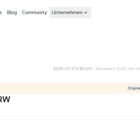
e
Blog
Community
Unternehmen
2025-07-17 11:35 UTC
·
Aktualisiert
2025-08-06
Origina
NRW