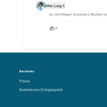
Mei-Ling C
Ja, mit triftigem Grund bis 2 Wochen vo
0
Services
Preise
Kostenloses Erstgespräch