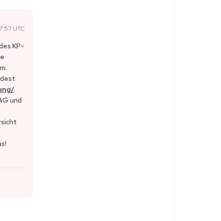
7:57 UTC
 des KP-
pe
um.
ndest
ung/
ZAG und
rsicht
s!