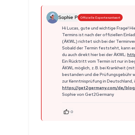
Sophie P
Offizielle Expertenantwort
Hi Lucas, gute und wichtige Frage! Hi
Termins ist nach der offiziellen Ein
(ÄKWL) richtet sich bei der Terminv
Sobald der Termin feststeht, kann er
du auch direkt hier bei der ÄKWL:
htt
Ein Rücktritt vom Termin ist nur in
ÄKWL möglich, z. B. bei Krankheit (mi
bestanden und die Prüfungsgebühr wi
zur Kenntnisprüfung in Deutschland, i
https://get2germany.com/de/blo
Sophie von Get2Germany
0