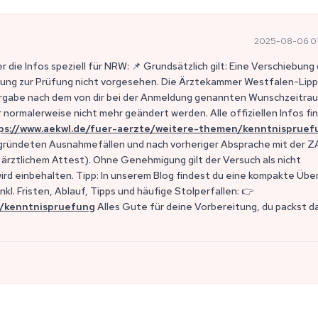
2025-08-06 0
er die Infos speziell für NRW: 📌 Grundsätzlich gilt: Eine Verschiebung
ladung zur Prüfung nicht vorgesehen. Die Ärztekammer Westfalen-Lip
ergabe nach dem von dir bei der Anmeldung genannten Wunschzeitra
 normalerweise nicht mehr geändert werden. Alle offiziellen Infos fi
ps://www.aekwl.de/fuer-aerzte/weitere-themen/kenntnispruef
 begründeten Ausnahmefällen und nach vorheriger Absprache mit der 
t ärztlichem Attest). Ohne Genehmigung gilt der Versuch als nicht
rd einbehalten. Tipp: In unserem Blog findest du eine kompakte Übe
nkl. Fristen, Ablauf, Tipps und häufige Stolperfallen: 👉
g/kenntnispruefung
Alles Gute für deine Vorbereitung, du packst da