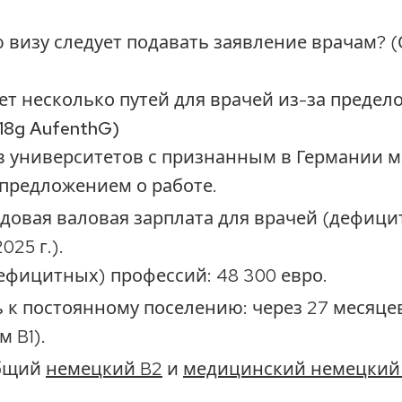
 визу следует подавать заявление врачам? 
т несколько путей для врачей из-за предело
§18g AufenthG)
в университетов с признанным в Германии 
предложением о работе.
овая валовая зарплата для врачей (дефици
025 г.).
дефицитных) профессий: 48 300 евро.
 к постоянному поселению: через 27 месяцев
 B1).
общий
немецкий B2
и
медицинский немецкий 