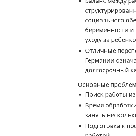
Баланс между ра
структурированн
социального об
беременности и
уходу за ребенк
Отличные перспе
Германии
означа
долгосрочный ка
Основные проблем
Поиск работы
из
Время обработк
занять нескольк
Подготовка к пр
работой.