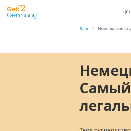
Це
Блог
Немецкая виза 
Немецк
Самый
легаль
Твое руководство