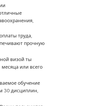
нии
 отличные
авоохранения,
платы труда,
спечивают прочную
ной визой ты
 месяца или всего
ваемое обучение
ем 30 дисциплин,