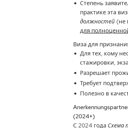
Степень заявите
практике эта ви
должностей
(не 
для полноценно
Виза для признани
Для тех, кому н
стажировки, экз
Разрешает прожи
Требует подтверж
Полезно в качес
Anerkennungspartn
(2024+)
С 2024 года
Схема 