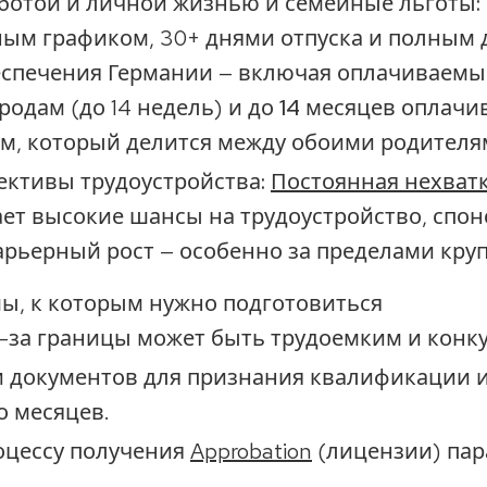
ботой и личной жизнью и семейные льготы:
ым графиком, 30+ днями отпуска и полным 
еспечения Германии — включая
оплачиваемый
 родам
(до 14 недель) и до
14 месяцев оплачи
ом
, который делится между обоими родителя
ктивы трудоустройства:
Постоянная нехватк
ет высокие шансы на трудоустройство, спон
рьерный рост — особенно за пределами кру
ы, к которым нужно подготовиться
-за границы может быть трудоемким и конк
и документов для признания квалификации 
о месяцев.
оцессу получения
Approbation
(лицензии) пар