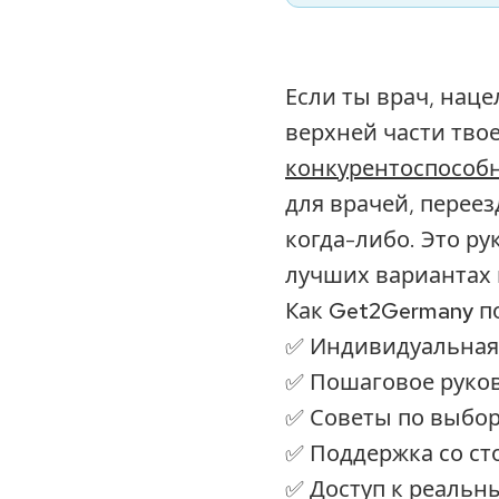
Если ты врач, нац
верхней части твое
конкурентоспособ
для врачей, перее
когда-либо. Это ру
лучших вариантах 
Как Get2Germany по
✅ Индивидуальная
✅ Пошаговое руко
✅ Советы по выбо
✅ Поддержка со ст
✅ Доступ к реальн