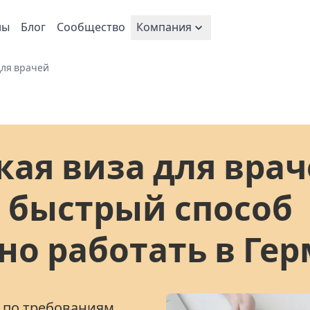
ны
Блог
Сообщество
Компания
для врачей
ая виза для врач
 быстрый способ
но работать в Ге
 по требованиям,