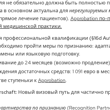
ля не обязательно должна быть полностью п
за в основном актуальна для
нерегулируемых 
прямое лечение пациентов).
Approbation по-
й медицинской практики.
я профессиональной квалификации (§16d Au
еобходимо пройти меры по признанию: адап
амены или языковую подготовку.
вание до 24 месяцев (возможно продление)
дения достаточных средств: 1 091 евро в меся
тве ступеньки к
Approbation
.
erschaft: Новый визовый путь для частично 
партнерства по признанию (Recognition Partn