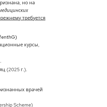
ризнана, но на
медицинских
прежнему требуется
fenthG)
тационные курсы,
.
ц (2025 г.).
признанных врачей
ership Scheme)