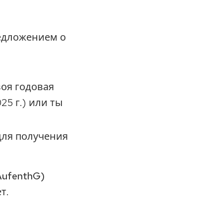
едложением о
воя годовая
25 г.) или ты
для получения
AufenthG)
т.