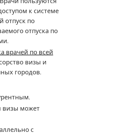
Врачи пользуются
доступом к системе
 отпуск по
ваемого отпуска по
ми.
а врачей по всей
сорство визы и
пных городов.
урентным.
и визы может
аллельно с