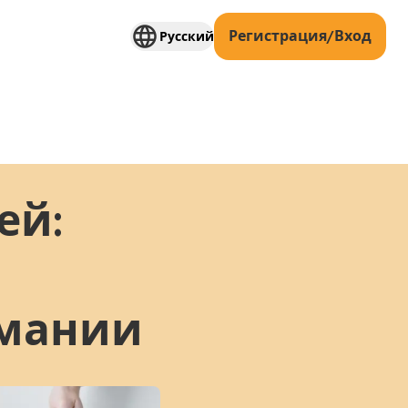
Регистрация/Вход
Русский
ей:
рмании