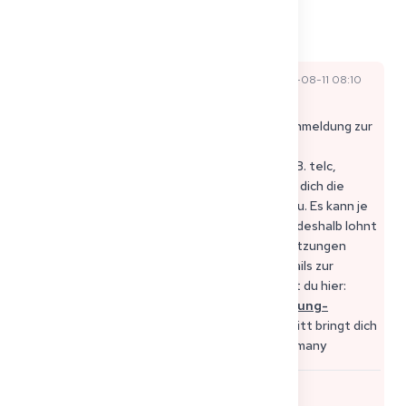
Комментарии
2025-08-11 08:10
Официальный ответ
Sophie P
эксперта
UTC
Hallo Elena, in der Regel brauchst du für die Anmeldung zur
Fachsprachenprüfung (FSP) ein allgemeines
Deutschzertifikat auf B2- oder C1-Niveau (z. B. telc,
Goethe, ÖSD). Ohne dieses Zertifikat lassen dich die
meisten Landesärztekammern nicht zur FSP zu. Es kann je
nach Bundesland kleine Unterschiede geben, deshalb lohnt
sich immer ein Blick auf die genauen Voraussetzungen
deiner zuständigen Ärztekammer. 📌 Alle Details zur
Anmeldung und zu den Anforderungen findest du hier:
https://get2germany.com/de/blog/anmeldung-
fachsprachpruefung
Halte durch, jeder Schritt bringt dich
näher zu deinem Ziel! 🚀 Sophie von Get2Germany
0