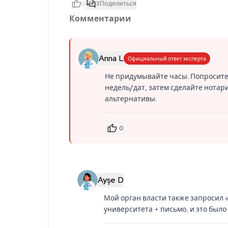
0
3
Поделиться
Комментарии
Anna L
Официальный ответ эксперта
Не придумывайте часы. Попросите
недель/дат, затем сделайте нота
альтернативы.
0
Ayşe D
Мой орган власти также запросил 
университета + письмо, и это было