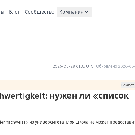
ны
Блог
Сообщество
Компания
2026-05-28 01:35 UTC
·
Обновлено
2026-05-3
Показат
hwertigkeit: нужен ли «список
undennachweise» из университета. Моя школа не может предоставит