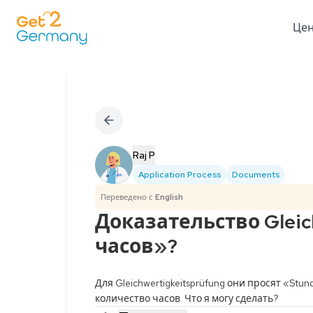
Це
Raj P
Application Process
Documents
Переведено с
English
Доказательство Gleic
часов»?
Для Gleichwertigkeitsprüfung они просят «St
количество часов. Что я могу сделать?