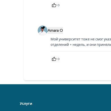
0
Amara O
Мой университет тоже не смог указ
отделений + недель, и они приняли
0
Услуги