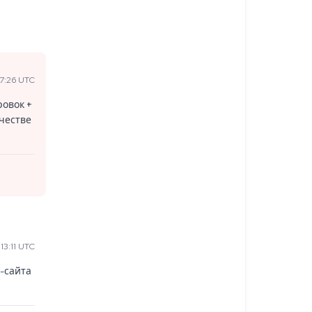
7:26 UTC
овок +
честве
13:11 UTC
-сайта 