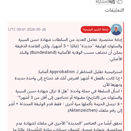
0
3
مشاركة
التعليقات
2026-05-26 00:41 UTC
إجابة الخبير الرسمية
إجابة مختصرة: تعامل العديد من السلطات شهادة حسن السيرة
والسلوك كوثيقة "جديدة" (غالبًا ~ 3 أشهر)، ولكن القاعدة الدقيقة
يمكن أن تختلف حسب الولاية الألمانية (Bundesland) والبلد
الأصلي.
استراتيجية تقليل المخاطر لـ Approbation ألمانيا:
• إذا كانت بالفعل 4 أشهر: افترض أنك قد تحتاج إلى واحدة جديدة
وجهزها الآن.
• اسأل السلطة في جملة واحدة: "هل لا تزال شهادة حسن السيرة
والسلوك من (التاريخ) مقبولة أم تحتاجون إلى أقل من 3 أشهر؟"
• لا ترسل الحزمة بأكملها مرة أخرى - فقط قدم الوثيقة المحدثة + أشر
إلى رقم ملفك (Aktenzeichen).
تحقق أيضًا من العناصر "الجديدة" الأخرى في ملفك (شهادة عدم
محكومية، شهادة صحية، كشوف حسابات بنكية للتأشيرة). غالبًا ما