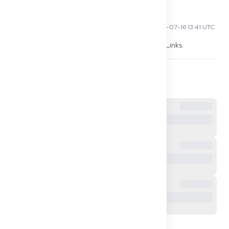
Priya S
2025-07-16 13:41 UTC
In 'Doctors in Germany - الأطباء العرب' teilen sie Links.
0