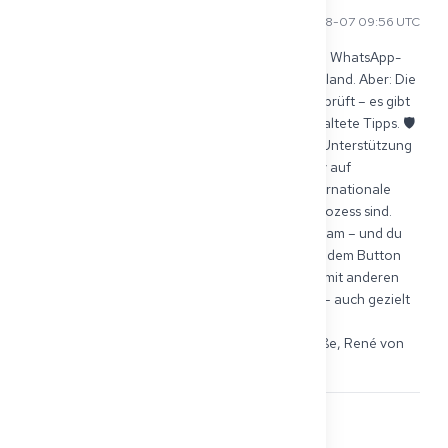
René R
2025-08-07 09:56 UTC
Hallo Amina, ja, es gibt einige arabischsprachige WhatsApp-
Gruppen für ausländische Ärzt:innen in Deutschland. Aber: Die 
Inhalte bzw. Antworten dort sind nicht immer geprüft – es gibt 
also leider auch oft Fehlinformationen oder veraltete Tipps. 🛡️ 
Wenn du sicher sein willst, dass du zuverlässige Unterstützung 
bekommst, empfehlen wir dir unsere Community auf 
Get2Germany.com: Sie ist ausschließlich für internationale 
Ärzt:innen, die gerade selbst im Approbationsprozess sind. 
Alles ist sicher gehostet, ohne Werbung oder Spam – und du 
bekommst schnelle, fundierte Antworten. 💡 Mit dem Button 
„Study together“ kannst du dich dort kostenlos mit anderen 
Nutzer:innen vernetzen und gemeinsam lernen – auch gezielt 
in arabischer Sprache, wenn du möchtest: 
https://get2germany.com/de/signup Liebe Grüße, René von 
Get2Germany
0