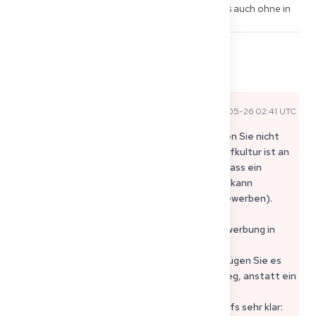
Lebenslauf mit Foto im deutschen Stil, oder ist es auch ohne in 
Ordnung?
0
4
Teilen
Kommentare
Daniel F
2026-05-26 02:41 UTC
Offizielle Expertenantwort
Es ist optional und viele Krankenhäuser werden Sie nicht
ohne ablehnen. Aber die deutsche Lebenslaufkultur ist an
manchen Orten immer noch „traditionell“, sodass ein
professionelles Foto das Vertrauen erhöhen kann
(besonders wenn Sie sich aus dem Ausland bewerben).
Praktische Empfehlung für Assistenzarzt Bewerbung in
Deutschland:
• Wenn Sie ein gutes neutrales Foto haben: Fügen Sie es
bei (kein Selfie). Wenn nicht: Lassen Sie es weg, anstatt ein
schlechtes zu verwenden.
• Machen Sie den oberen Teil Ihres Lebenslaufs sehr klar: