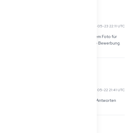
0
Elena S
2026-05-23 22:11 UTC
Einige Kliniken fragten mich später nur nach einem Foto für 
den Ausweis/die Personalabteilung, nicht für die Bewerbung. 
Machen Sie sich also keine Sorgen.
0
Chidi N
2026-05-22 21:41 UTC
Ich habe es ohne Foto verschickt und trotzdem Antworten 
erhalten. In Deutschland ist es jetzt optional.
0