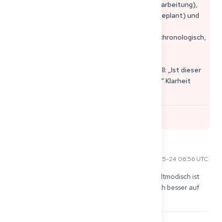
Approbationsstatus (eingereicht am… / in Bearbeitung),
Sprachniveau (B2/C1 + Prüfungsdatum, falls geplant) und
Verfügbarkeits-/Umzugsdatum.
• Halten Sie den Lebenslauf 1–2 Seiten lang, chronologisch,
leicht zu überfliegen.
Die Personalabteilung entscheidet oft schnell: „Ist dieser
Kandidat realistisch bereit, bald anzufangen?“ Klarheit
schlägt Design.
0
Mustafa K
2026-05-24 06:56 UTC
Foto hilft manchmal, da die Personalabteilung altmodisch ist 
😅, aber nicht erforderlich. Konzentrieren Sie sich besser auf 
eine klare Angabe des Approbationsstatus.