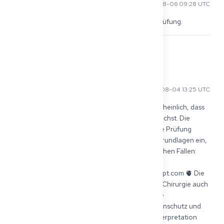
Karl B
2025-08-06 09:28 UTC
Ja, EKG Grundlagen sind Teil der praktischen Prüfung.
6
Kiana N
2025-08-04 13:25 UTC
Hi Elif, in Nordrhein‑Westfalen ist es sehr wahrscheinlich, dass 
du EKG-Kenntnisse für die Kenntnisprüfung brauchst. Die 
Ärztekammer Westfalen‑Lippe (ÄKWL) führt die Prüfung 
durch und stuft das EKG als Teil der klinischen Grundlagen ein, 
insbesondere bei Notfallmedizin und internistischen Fällen: 
https://www.aekwl.de/fuer-aerzte/weitere-
themen/kenntnispruefung/?utm_source=chatgpt.com 🫀 Die 
ÄKWL legt fest, dass neben Innere Medizin und Chirurgie auch 
Querschnittsfächer wie Notfallmedizin, klinische 
Pharmakologie, bildgebende Verfahren, Strahlenschutz und 
Rechtsfragen geprüft werden. Hierbei ist die Interpretation 