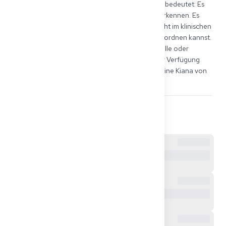
von EKG-Befunden ein relevantes Element. Das bedeutet: Es 
reicht nicht aus, nur typische EKG-Befunde zu erkennen. Es 
wird erwartet, dass du diese Befunde fachgerecht im klinischen 
Kontext interpretieren und in den Fallbericht einordnen kannst. 
Wenn du möchtest, kann ich dir Beispiel-EKG-Fälle oder 
typische Prüfungsfragen als Übungsmaterial zur Verfügung 
stellen. Viel Erfolg bei der Vorbereitung! 💪🏽 Deine Kiana von 
Get2Germany
9