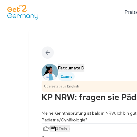
Preis
Fatoumata D
Exams
Übersetzt aus
English
KP NRW: fragen sie Päd
Meine Kenntnisprüfung ist bald in NRW. Ich bin gut 
Pädiatrie/Gynäkologie?
1
3
Teilen