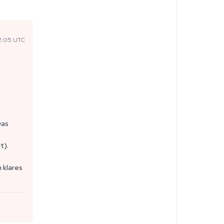
2:05 UTC
was
t).
 klares