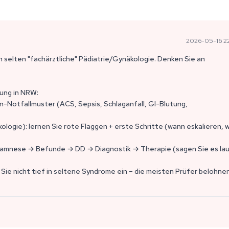
2026-05-16 2
en selten "fachärztliche" Pädiatrie/Gynäkologie. Denken Sie an
ung in NRW:
ern-Notfallmuster (ACS, Sepsis, Schlaganfall, GI-Blutung,
ologie): lernen Sie rote Flaggen + erste Schritte (wann eskalieren, 
Anamnese → Befunde → DD → Diagnostik → Therapie (sagen Sie es lau
ie nicht tief in seltene Syndrome ein – die meisten Prüfer belohnen