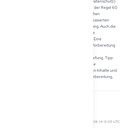
(z. B. Dokumentationspflicht, Schweigepflicht, Datenschutz) 
werden oft geprüft. Die Prüfung selbst dauert in der Regel 60 
bis 90 Minuten, besteht meist aus einer praktischen 
Untersuchung mit Fallvorstellung und einem fallbasierten 
Fachgespräch mit Diagnose- und Therapieplanung. Auch die 
klinische Entscheidungsfindung und das ärztliche 
Gesprächsverhalten spielen eine wichtige Rolle. Eine 
ausführliche Übersicht mit konkreten Tipps zur Vorbereitung 
findest du in unserem Blogartikel 
https://get2germany.com/de/blog/kenntnispruefung. Tipp: 
Wir bieten eine strukturierte Vorbereitung auf die 
Kenntnisprüfung an, mit Fokus auf die wichtigsten Inhalte und 
reale Prüfungsformate. Viel Erfolg bei deiner Vorbereitung, 
René von Get2Germany
10
Kwame N
2025-08-14 13:05 UTC