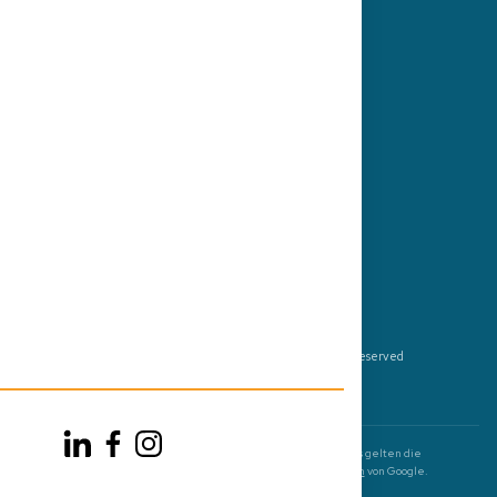
Karriere
Press
Folge uns
© 2026 by Get2Germany GmbH, All Rights Reserved
Impressum
AGB
Datenschutz
Diese Website ist durch reCAPTCHA geschützt und es gelten die
Datenschutzbestimmungen
und
Nutzungsbedingungen
von Google.