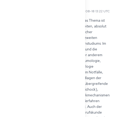
René R
2025-08-18 13:22 UTC
Hallo Mei-Ling,  vielen Dank für deine Frage – das Thema ist 
für alle, die sich auf die Kenntnisprüfung vorbereiten, absolut 
zentral. Die prüfungsrelevanten Themen und Fächer 
orientieren sich bundesweit weitgehend an der zweiten 
Ärztlichen Staatsprüfung des deutschen Medizinstudiums. Im 
Mittelpunkt stehen vor allem die Innere Medizin und die 
Chirurgie. In der Inneren Medizin sind dabei unter anderem 
Themen wie Herz-Kreislauf-Erkrankungen, Pneumologie, 
Gastroenterologie, Endokrinologie und Infektiologie 
besonders häufig. In der Chirurgie geht es z. B. um Notfälle, 
Wundversorgung, Traumatologie und die Grundlagen der 
operativen Medizin. Darüber hinaus sind fächerübergreifende 
Gebiete wie Notfallmedizin (z. B. Reanimation, Schock), 
Pharmakologie und Pharmakotherapie (z. B. Wirkmechanismen 
und typische Arzneimittel), sowie bildgebende Verfahren 
(Röntgen, CT, MRT, Sonographie) sehr relevant. Auch der 
Strahlenschutz und die ärztliche Rechts- und Berufskunde 