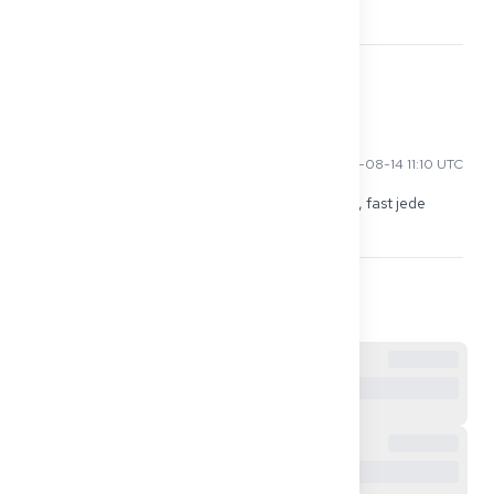
Chirurgie auch viel, viele OP Indikationen
7
Hiroshi T
2025-08-14 11:10 UTC
ich habe gehört, dass es viel Innere Medizin gibt, fast jede 
Frage drehte sich darum
8