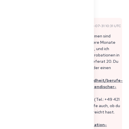
Kommentare
Anna L
2025-07-31 10:31 UTC
Offizielle Expertenantwort
Hallo Mei-Ling, Die langen Wartezeiten in Bremen sind
leider bekannt: Viele Ärzt:innen warten mehrere Monate
auf eine Rückmeldung. Das ist sehr belastend, und ich
verstehe deinen Frust gut. Zuständig für Approbationen in
Bremen ist die Senatorin für Gesundheit – Referat 20. Du
kannst dort direkt nach dem Status fragen oder einen
Termin vereinbaren. Alle Infos findest du hier:
https://www.gesundheit.bremen.de/gesundheit/berufe-
im-gesundheitswesen/anerkennung-auslaendischer-
approbationen-in-heilberufen-37585
Ansprechpartnerin für Rückfragen: Heike Vér (Tel.: +49 421
361-9554 oder +49 421 496-9554). Tipp: Prüfe auch, ob du
alle Unterlagen vollständig und korrekt eingereicht hast.
Unsere vollständige Checkliste hilft dir dabei:
https://get2germany.com/en/blog/approbation-