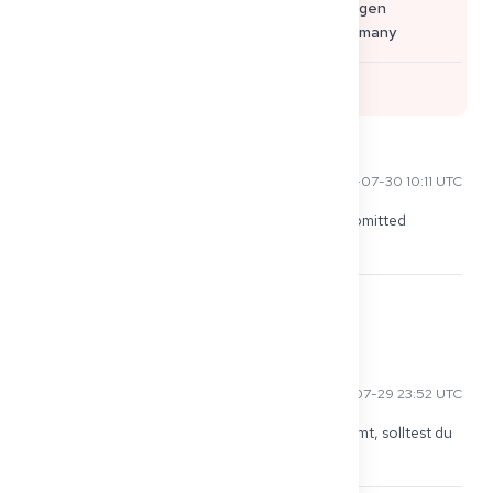
germany
Ich wünsche dir einen möglichst zügigen
Approbationsprozess! 🍀 Anna von Get2Germany
3
Wira S
2025-07-30 10:11 UTC
Could it be that you made a mistake with the submitted 
documents or your contact details?
2
Cecil B
2025-07-29 23:52 UTC
Wenn nach 6 Monaten keine Rückmeldung kommt, solltest du 
schriftlich oder telefonisch nachfragen.