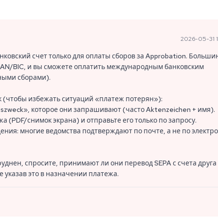
2026-05-31 1
ковский счет только для оплаты сборов за Approbation. Больши
IBAN/BIC, и вы сможете оплатить международным банковским
ными сборами).
 (чтобы избежать ситуаций «платеж потерян»):
szweck», которое они запрашивают (часто Aktenzeichen + имя).
а (PDF/снимок экрана) и отправьте его только по запросу.
ния: многие ведомства подтверждают по почте, а не по электр
днен, спросите, принимают ли они перевод SEPA с счета друга 
е указав это в назначении платежа.