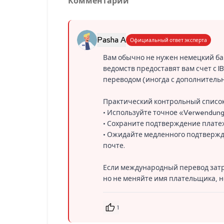
Комментарии
Pasha A
Официальный ответ эксперта
Вам обычно не нужен немецкий бан
ведомств предоставят вам счет с 
переводом (иногда с дополнитель
Практический контрольный список
• Используйте точное «Verwendung
• Сохраните подтверждение платеж
• Ожидайте медленного подтвержде
почте.
Если международный перевод затру
но не меняйте имя плательщика, н
1