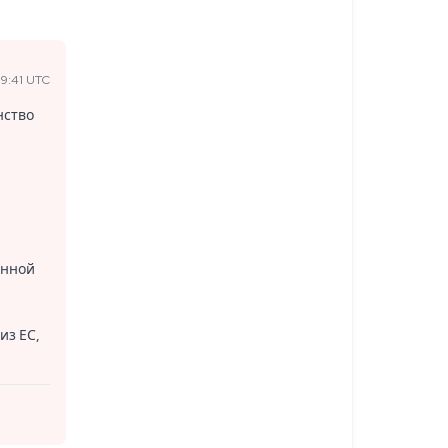
9:41 UTC
нство
онной
из ЕС,