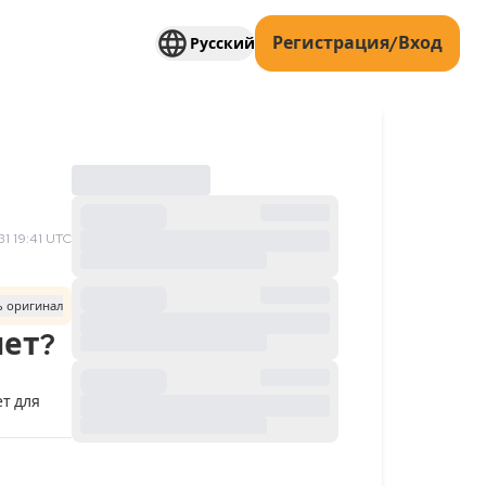
Регистрация/Вход
Русский
1 19:41 UTC
ь оригинал
чет?
т для 