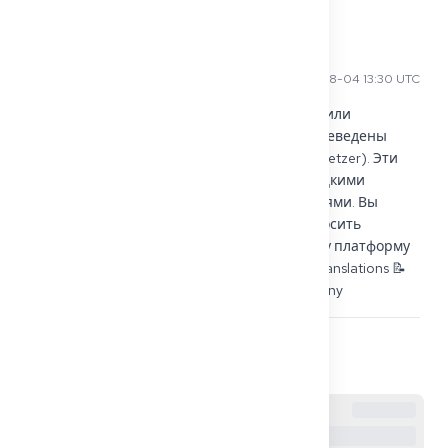
Комментарии
Kiana N
2025-08-04 13:30 UTC
Привет, Мигель, в Германии юридические или 
официальные документы должны быть переведены 
присяжным переводчиком (beeidigter Übersetzer). Эти 
специалисты официально признаны немецкими 
судами, и их переводы принимаются властями. Вы 
можете найти больше информации и запросить 
сертифицированные переводы через нашу платформу 
здесь: https://get2germany.com/en/services/translations 📝 
Надеюсь, это поможет! Киана из Get2Germany
4