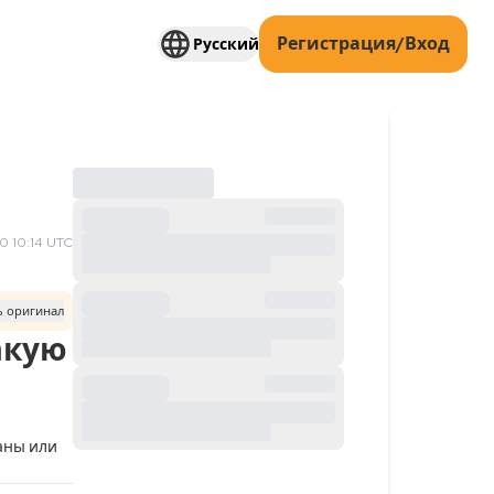
Регистрация/Вход
Русский
 10:14 UTC
ь оригинал
акую
аны или 