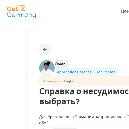
Це
Omar H
Application Process
Documents
Переведено с
English
Справка о несудимос
выбрать?
Для Approbation в Германии запрашивают «Füh
обе?