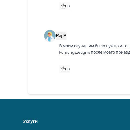
0
Raj P
В моем случае им было нужно и то,
Führungszeugnis после моего приезд
0
Услуги