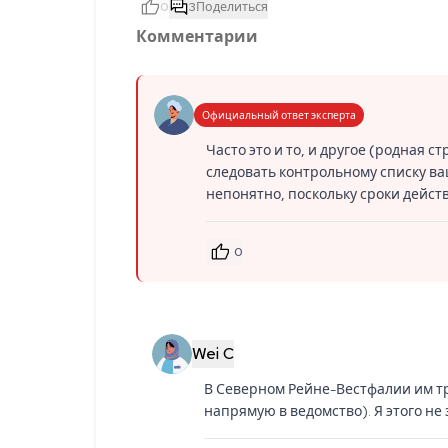
0
3
Поделиться
Комментарии
Официальный ответ эксперта
Часто это и то, и другое (родная с
следовать контрольному списку ваш
непонятно, поскольку сроки дейст
0
Wei C
В Северном Рейне-Вестфалии им тре
напрямую в ведомство). Я этого не 