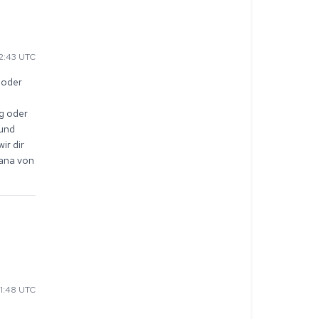
2:43 UTC
oder 
g oder 
und 
r dir 
ana von 
1:48 UTC