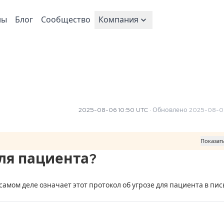
ны
Блог
Сообщество
Компания
2025-08-06 10:50 UTC
·
Обновлено
2025-08-06
Показат
для пациента?
самом деле означает этот протокол об угрозе для пациента в пись