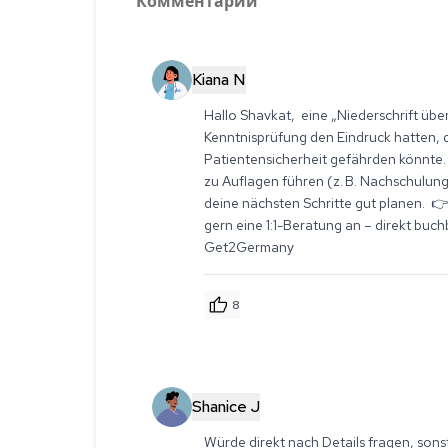
Комментарии
Kiana N
Hallo Shavkat,  eine „Niederschrift üb
Kenntnisprüfung den Eindruck hatten, d
Patientensicherheit gefährden könnte. 
zu Auflagen führen (z. B. Nachschulung,
deine nächsten Schritte gut planen.  👉
gern eine 1:1-Beratung an – direkt buc
Get2Germany
8
Shanice J
Würde direkt nach Details fragen, sonst