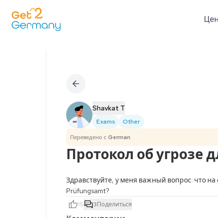
Це
Shavkat T
Exams
Other
Переведено с
German
Протокол об угрозе 
Здравствуйте, у меня важный вопрос: что на 
Prüfungsamt?
15
3
Поделиться