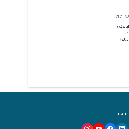
مرحباً ميغيل، في ألمانيا، يجب أن تتم ترجمة المستندات القانونية أو الرسمية من قبل مترجم محلف (beeidigter Übersetzer). هؤلاء 
المهنيون معترف بهم رسميًا من قبل المحاكم الألمانية وتُقبل ترجماتهم من قبل السلطات. يمكنك العثور على مزيد من المعلومات 
وطلب ترجمات معتمدة من خلال منصتنا هنا: https://get2germany.com/en/services/translations 📝 أتمنى أن يساعد ذلك! 
تابعنا