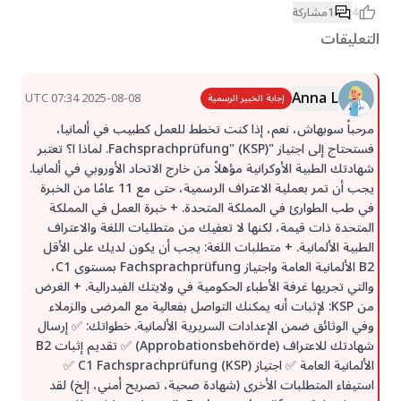
4
1
مشاركة
التعليقات
Anna L
2025-08-08 07:34 UTC
إجابة الخبير الرسمية
مرحباً سوبهاش، نعم، إذا كنت تخطط للعمل كطبيب في ألمانيا،
فستحتاج إلى اجتياز "Fachsprachprüfung" (KSP). لماذا ا؟ تعتبر
شهادتك الطبية الأوكرانية مؤهلاً من خارج الاتحاد الأوروبي في ألمانيا.
يجب أن تمر بعملية الاعتراف الرسمية، حتى مع 11 عامًا من الخبرة
في طب الطوارئ في المملكة المتحدة. + خبرة العمل في المملكة
المتحدة ذات قيمة، لكنها لا تعفيك من متطلبات اللغة والاعتراف
الطبية الألمانية. + متطلبات اللغة: يجب أن يكون لديك على الأقل
B2 الألمانية العامة واجتياز Fachsprachprüfung بمستوى C1،
والتي تجريها غرفة الأطباء الحكومية في ولايتك الفيدرالية. + الغرض
من KSP: لإثبات أنه يمكنك التواصل بفعالية مع المرضى والزملاء
وفي الوثائق ضمن الإعدادات السريرية الألمانية. خطواتك: ✅ إرسال
شهادتك للاعتراف (Approbationsbehörde) ✅ تقديم إثبات B2
الألمانية العامة ✅ اجتياز C1 Fachsprachprüfung (KSP) ✅
استيفاء المتطلبات الأخرى (شهادة صحية، تصريح أمني، إلخ) لقد