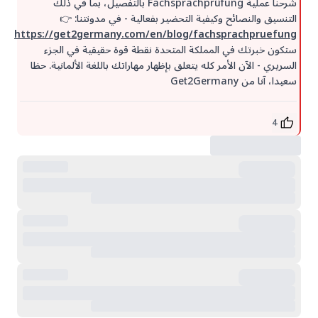
شرحنا عملية Fachsprachprüfung بالتفصيل، بما في ذلك
التنسيق والنصائح وكيفية التحضير بفعالية - في مدونتنا: 👉
https://get2germany.com/en/blog/fachsprachpruefung
ستكون خبرتك في المملكة المتحدة نقطة قوة حقيقية في الجزء
السريري - الآن الأمر كله يتعلق بإظهار مهاراتك باللغة الألمانية. حظا
سعيدا، آنا من Get2Germany
4