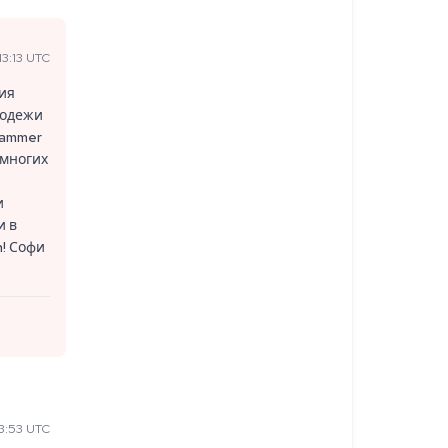
3:13 UTC
ия
лодежи
kammer
 многих
и
и в
n! Софи
3:53 UTC