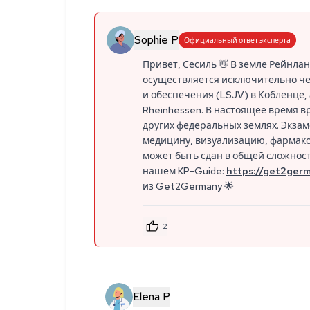
Sophie P
Официальный ответ эксперта
Привет, Сесиль 👋 В земле Рейнл
осуществляется исключительно че
и обеспечения (LSJV) в Кобленце,
Rheinhessen. В настоящее время вр
других федеральных землях. Экзам
медицину, визуализацию, фармако
может быть сдан в общей сложнос
нашем KP-Guide:
https://get2ger
из Get2Germany 🌟
2
Elena P