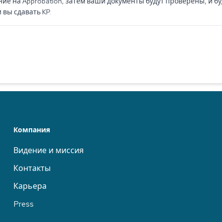
е на Approbation, затем ваши документы будут проверены, и буд
вы сдавать KP.
Компания
Видение и миссия
Контакты
Карьера
Press