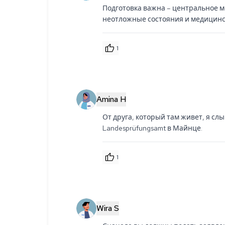
Подготовка важна – центральное м
неотложные состояния и медицинс
1
Amina H
От друга, который там живет, я слы
Landesprüfungsamt в Майнце.
1
Wira S