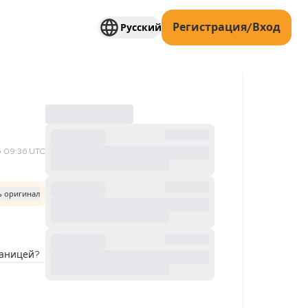
Регистрация/Вход
Русский
 09:36 UTC
ь оригинал
раницей?