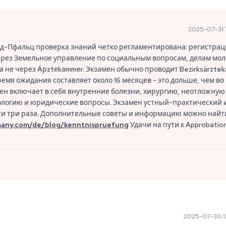
2025-07-31 1
анд-Пфальц проверка знаний четко регламентирована: регистрац
рез Земельное управление по социальным вопросам, делам мо
 а не через Äрztеkаmmеr. Экзамен обычно проводит Bezirksärzte
емя ожидания составляет около 16 месяцев - это дольше, чем во
ен включает в себя внутренние болезни, хирургию, неотложную
логию и юридические вопросы. Экзамен устный-практический 
ти три раза. Дополнительные советы и информацию можно найт
many.com/de/blog/kenntnispruefung
Удачи на пути к Approbatio
2025-07-30 1