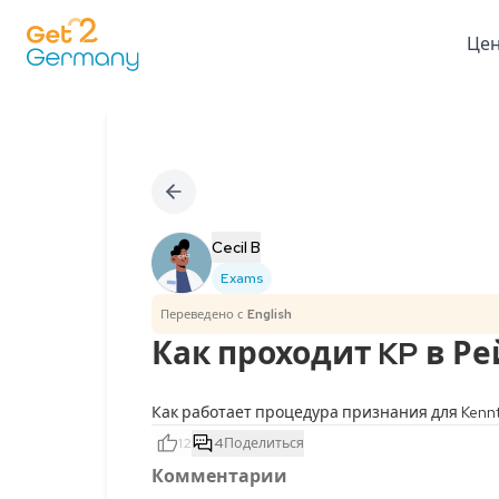
Це
Cecil B
Exams
Переведено с
English
Как проходит KP в 
Как работает процедура признания для Kenn
12
4
Поделиться
Комментарии