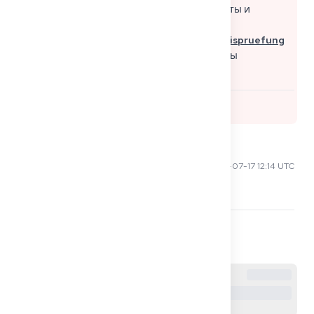
Германии, включая сроки, процедуру, советы и
распространенные ловушки: 👉
https://get2germany.com/de/blog/kenntnispruefung
Всего наилучшего для вашей подготовки, вы
справитесь! Софи из Get2Germany
0
Mei-Ling C
2025-07-17 12:14 UTC
Да, по веской причине до 2 недель.
0