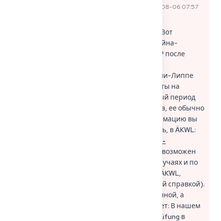
2025-08-06 07:57
Официальный ответ
Sophie P
эксперта
UTC
Привет, Лукас, хороший и важный вопрос! Вот
информация специально для Северного Рейна-
Вестфалии: 📌 В принципе: перенос даты KP после
официального приглашения на экзамен не
предусмотрен. Врачебная палата Вестфалии-Липпе
(ÄKWL) ориентируется при назначении даты на
указанный вами при регистрации желаемый период
времени. Как только дата будет установлена, ее обычно
нельзя изменить. Всю официальную информацию вы
также можете найти непосредственно здесь, в ÄKWL:
https://www.aekwl.de/fuer-aerzte/weitere-
themen/kenntnispruefung/
Отказ от даты возможен
только в обоснованных исключительных случаях и по
предварительному согласованию с ZAG и ÄKWL,
например, в случае болезни (с медицинской справкой).
Без разрешения попытка считается несданной, а
экзаменационный сбор удерживается. Совет: В нашем
блоге вы найдете краткий обзор Kenntnisprüfung в