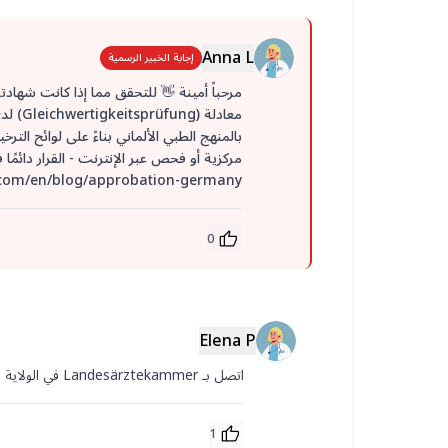
Anna L
إجابة الخبير الرسمية
مرحباً أمينة 👋 للتحقق مما إذا كانت شهاد
مركزية أو فحص عبر الإنترنت - القرار دائم
get2germany.com/en/blog/approbation-germany أتمنى لك كل التوفي
0
Elena P
اتصل بـ Landesärztekammer في الولاية التي تريد العمل بها. يقدمون معلومات رسمية حول التكافؤ.
1