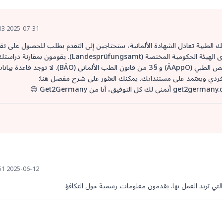
2025-07-31 10:13 UTC
تك الطبية تعادل الشهادة الألمانية، ستحتاجين إلى التقدم بطلب للحصول على تق
معادلة (Gleichwertigkeitsprüfung) لدى الهيئة الحكومية المختصة (Landesprüfungsamt). يقومون بمقارنة درا
بالمنهج الطبي الألماني بناءً على لوائح الترخيص الطبي (ÄAppO) و § 3 من قانون الطب الألماني (BÄO). لا توجد قاع
ًا فردي ويعتمد على مستنداتك. يمكنك العثور على شرح مفصل هنا:
ق، آنا من Get2Germany 😊
2025-06-12 12:51 UTC