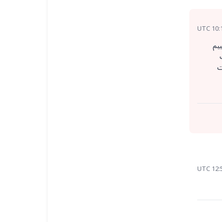
ييم
ستك
دة بيانات