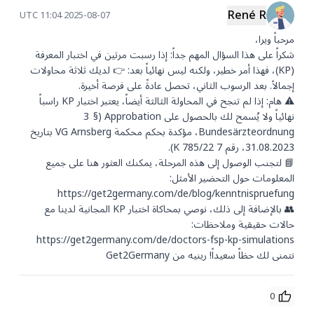
René R
2025-08-07 11:04 UTC
شكراً على هذا السؤال المهم جداً: إذا رسبت مرتين في اختبار المعرفة 
(KP)، فهذا أمر خطير، ولكنه ليس نهائياً بعد: 👉 لديك ثلاثة محاولات 
⚠️ هام: إذا لم تنجح في المحاولة الثالثة أيضاً، يعتبر اختبار KP راسباً 
نهائياً ولا يُسمح لك بالحصول على Approbation (§ 3 
Bundesärzteordnung، مؤكدة بحكم محكمة VG Arnsberg بتاريخ 
📘 لتجنب الوصول إلى هذه المرحلة، يمكنك العثور هنا على جميع 
المعلومات حول التحضير الأمثل: 
👥 بالإضافة إلى ذلك، نوصي بمحاكاة اختبار KP المجانية لدينا مع 
حالات حقيقية وملاحظات: 
نتمنى لك حظاً سعيداً! رينيه من Get2Germany
0