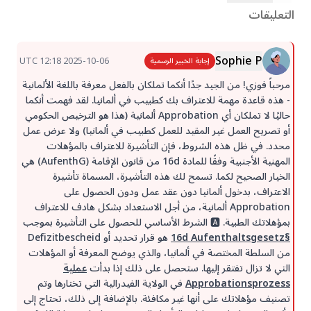
التعليقات
Sophie P
2025-10-06 12:18 UTC
إجابة الخبير الرسمية
مرحباً فوزي! من الجيد جدًا أنكما تملكان بالفعل معرفة باللغة الألمانية
- هذه قاعدة مهمة للاعتراف بك كطبيب في ألمانيا. لقد فهمت أنكما
حاليًا لا تملكان أي Approbation ألمانية (هذا هو الترخيص الحكومي
أو تصريح العمل غير المقيد للعمل كطبيب في ألمانيا) ولا عرض عمل
محدد. في ظل هذه الشروط، فإن التأشيرة للاعتراف بالمؤهلات
المهنية الأجنبية وفقًا للمادة 16d من قانون الإقامة (AufenthG) هي
الخيار الصحيح لكما. تسمح لك هذه التأشيرة، المسماة تأشيرة
الاعتراف، بدخول ألمانيا دون عقد عمل ودون الحصول على
Approbation ألمانية، من أجل الاستعداد بشكل هادف للاعتراف
بمؤهلاتك الطبية. 🅰️ الشرط الأساسي للحصول على التأشيرة بموجب
§16d Aufenthaltsgesetz
هو قرار تحديد أو Defizitbescheid
من السلطة المختصة في ألمانيا، والذي يوضح المعرفة أو المؤهلات
التي لا تزال تفتقر إليها. ستحصل على ذلك إذا بدأت
عملية
Approbationsprozess
في الولاية الفيدرالية التي تختارها وتم
تصنيف مؤهلاتك على أنها غير مكافئة. بالإضافة إلى ذلك، تحتاج إلى