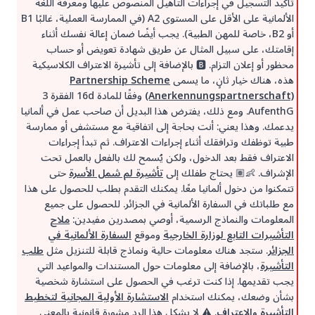
تأكيد التسجيل في إجراءات التأهيل المنصوص عليها ومعرفة اللغة
الألمانية على الأقل على المستوى A2 (في الممارسة العملية، غالبًا B1
أو B2، خاصة للمهن الطبية). يجب أيضًا ضمان إعالة نفسك أثناء
إقامتك، على سبيل المثال عن طريق شهادة تعويض أو حساب
محظور أو إعلان التزام. 🅱️ بالإضافة إلى تأشيرة الاعتراف الكلاسيكية
هذه، هناك خيار ثانٍ، ما يسمى
Partnership Scheme
(Anerkennungspartnerschaft)
وفقًا للمادة 16d الفقرة 3
AufenthG. ومع ذلك، يفترض هذا البديل أن صاحب عمل في ألمانيا
يدعمك. وهذا يعني: أنت بحاجة إلى اتفاقية مع مستشفى أو ممارسة
طبية توظفك وترافقك أثناء إجراءات الاعتراف. ثم تبدأ إجراءات
الاعتراف فقط بعد الدخول، ولكن يُسمح لك بالفعل بالعمل تحت
الإشراف. 👶🏽 يحتاج طفلك إلى
تأشيرة لم شمل الأسرة
حتى
تتمكنوا من دخول ألمانيا معًا. يمكنك التقدم بطلب للحصول على هذا
مع طلباتك في السفارة الألمانية في الجزائر. للحصول على جميع
المعلومات والنماذج الرسمية، أوصي بمصدرين مفيدين:
ملاح
التأشيرات التابع لوزارة الخارجية
وموقع
السفارة الألمانية في
الجزائر
. ستجد هناك معلومات حالية ونماذج قابلة للتنزيل مثل
طلب
التأشيرة
، بالإضافة إلى معلومات حول المستندات والمواعيد التي
يجب تقديمها. إذا كنت ترغب في الحصول على استشارة شخصية
بشأن وضعك، يمكنك استخدام
الاستشارة الأولية المجانية لتخطيط
التأشيرة والاعتراف
. ⚠️ لا يشكل هذا الرد مشورة قانونية بالمعنى