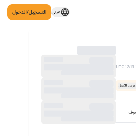
التسجيل/الدخول
عربي
عرض الأصل
أود فقط الدخول لفترة وجيزة لإجراء الـ KP ثم العودة مباشرة. لدي بالفعل موعد للاختبار. إذا تقدمت بطلب للحصول على تأشيرة الاعتراف، فسوف 